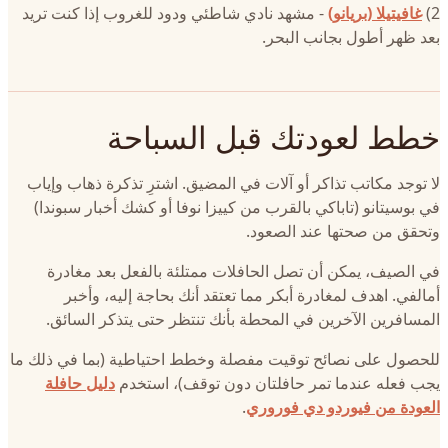
2)
غافيتيلا (بريانو)
- مشهد نادي شاطئي ودود للغروب إذا كنت تريد
بعد ظهر أطول بجانب البحر.
خطط لعودتك قبل السباحة
لا توجد مكاتب تذاكر أو آلات في المضيق. اشترِ تذكرة ذهاب وإياب
في بوسيتانو (تاباكي بالقرب من كييزا نوفا أو كشك أخبار سبوندا)
وتحقق من صحتها عند الصعود.
في الصيف، يمكن أن تصل الحافلات ممتلئة بالفعل بعد مغادرة
أمالفي. اهدف لمغادرة أبكر مما تعتقد أنك بحاجة إليه، وأخبر
المسافرين الآخرين في المحطة بأنك تنتظر حتى يتذكر السائق.
للحصول على نصائح توقيت مفصلة وخطط احتياطية (بما في ذلك ما
يجب فعله عندما تمر حافلتان دون توقف)، استخدم
دليل حافلة
العودة من فيوردو دي فوروري
.