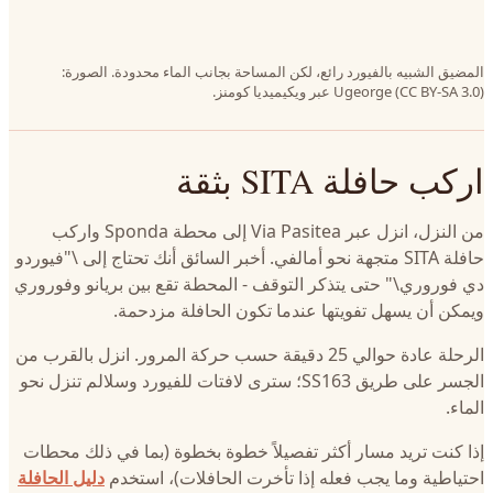
المضيق الشبيه بالفيورد رائع، لكن المساحة بجانب الماء محدودة. الصورة:
Ugeorge (CC BY-SA 3.0) عبر ويكيميديا كومنز.
اركب حافلة SITA بثقة
من النزل، انزل عبر Via Pasitea إلى محطة Sponda واركب
حافلة SITA متجهة نحو أمالفي. أخبر السائق أنك تحتاج إلى \"فيوردو
دي فوروري\" حتى يتذكر التوقف - المحطة تقع بين بريانو وفوروري
ويمكن أن يسهل تفويتها عندما تكون الحافلة مزدحمة.
الرحلة عادة حوالي 25 دقيقة حسب حركة المرور. انزل بالقرب من
الجسر على طريق SS163؛ سترى لافتات للفيورد وسلالم تنزل نحو
الماء.
إذا كنت تريد مسار أكثر تفصيلاً خطوة بخطوة (بما في ذلك محطات
احتياطية وما يجب فعله إذا تأخرت الحافلات)، استخدم
دليل الحافلة