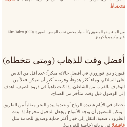
دي برايا
.
من الماء، يبدو المضيق وكأنه واد مخفي تحت الجسر. الصورة: DimiTalen (CC0)
عبر ويكيميديا كومنز.
أفضل وقت للذهاب (ومتى تتخطاه)
فيوردو دي فوروري في أفضل حالاته مبكراً: عدد أقل من الناس
على السلالم، وماء أكثر هدوءاً، وفرصة أكبر أن تتمكن فعلاً من
الوقوف بالقرب من الشاطئ. إذا كنت ذاهباً في ذروة الصيف، اهدف
إلى الوصول قبل وقت متأخر من الصباح.
تخطاه في الأيام شديدة الرياح أو عندما يبدو البحر متقلباً من الطريق
- يمكن للمضيق أن يوجه الأمواج ويجعل الدخول محرجاً. إذا بدت
الظروف صعبة، انتقل إلى خيار أكثر حماية وصديق للخدمة مثل
غافيتيلا
في بريانو (خاصة للغروب).