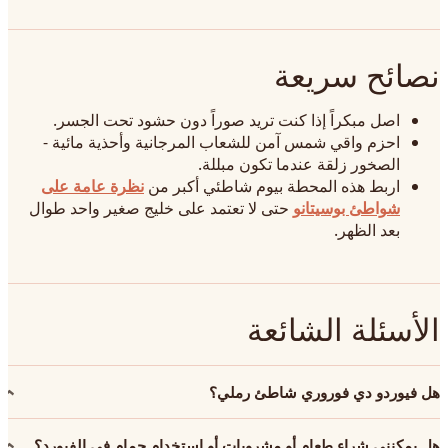
نصائح سريعة
اصل مبكراً إذا كنت تريد صوراً دون حشود تحت الجسر.
احزم واقي شمس آمن للشعاب المرجانية وأحذية مائية -
الصخور زلقة عندما تكون مبللة.
اربط هذه المحطة بيوم شاطئي أكبر من
نظرة عامة على
شواطئ بوسيتانو
حتى لا تعتمد على خليج صغير واحد طوال
بعد الظهر.
الأسئلة الشائعة
هل فيوردو دي فوروري شاطئ رملي؟
هل يمكنني شراء طعام أو مشروبات أو استخدام حمام في الفيورد؟