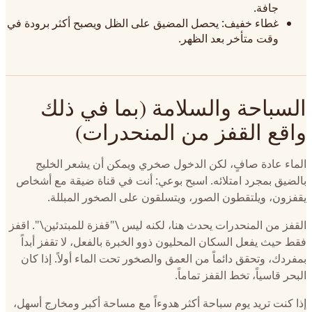
جافة.
غطاء خفيف: يحصل المضيق على الظل ويصبح أكثر برودة في
وقت متأخر بعد الظهر.
السباحة والسلامة (بما في ذلك
واقع القفز من المنحدرات)
الماء عادة صافٍ، لكن الدخول صخري ويمكن أن يشعر الخليج
بالضيق بمجرد امتلائه. اسبح بوعي: أنت في قناة ضيقة مع أشخاص
يقفزون، ويلتقطون الصور، ويتسلقون على الصخور المبللة.
القفز من المنحدرات يحدث هنا، لكنه ليس \"قفزة للمبتدئين\". اقفز
فقط حيث يفعل السكان المحليون ذوو الخبرة بالفعل، لا تقفز أبداً
بمفردك، وتحقق دائماً من العمق والصخور تحت الماء أولاً. إذا كان
البحر قاسياً، تخط القفز تماماً.
إذا كنت تريد يوم سباحة أكثر هدوءاً مع مساحة أكبر ومخارج أسهل،