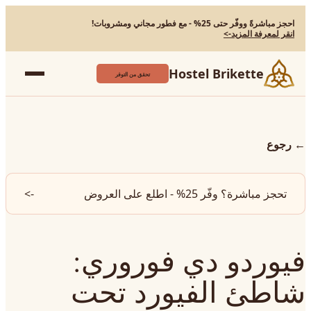
احجز مباشرةً ووفّر حتى 25% - مع فطور مجاني ومشروبات!
انقر لمعرفة المزيد
->
Hostel Brikette
تحقق من التوفر
←
رجوع
تحجز مباشرة؟ وفّر 25% - اطلع على العروض
->
فيوردو دي فوروري:
شاطئ الفيورد تحت