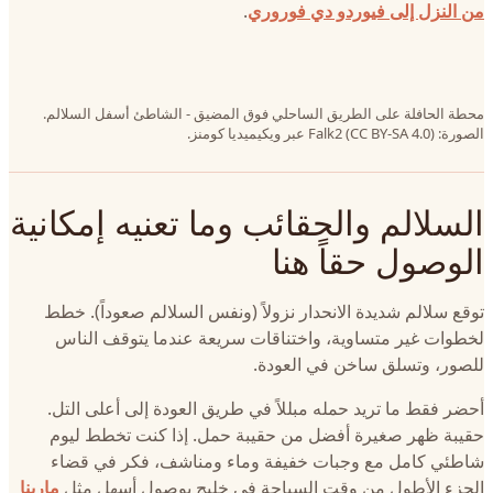
من النزل إلى فيوردو دي فوروري
.
محطة الحافلة على الطريق الساحلي فوق المضيق - الشاطئ أسفل السلالم.
الصورة: Falk2 (CC BY-SA 4.0) عبر ويكيميديا كومنز.
السلالم والحقائب وما تعنيه إمكانية
الوصول حقاً هنا
توقع سلالم شديدة الانحدار نزولاً (ونفس السلالم صعوداً). خطط
لخطوات غير متساوية، واختناقات سريعة عندما يتوقف الناس
للصور، وتسلق ساخن في العودة.
أحضر فقط ما تريد حمله مبللاً في طريق العودة إلى أعلى التل.
حقيبة ظهر صغيرة أفضل من حقيبة حمل. إذا كنت تخطط ليوم
شاطئي كامل مع وجبات خفيفة وماء ومناشف، فكر في قضاء
الجزء الأطول من وقت السباحة في خليج بوصول أسهل مثل
مارينا