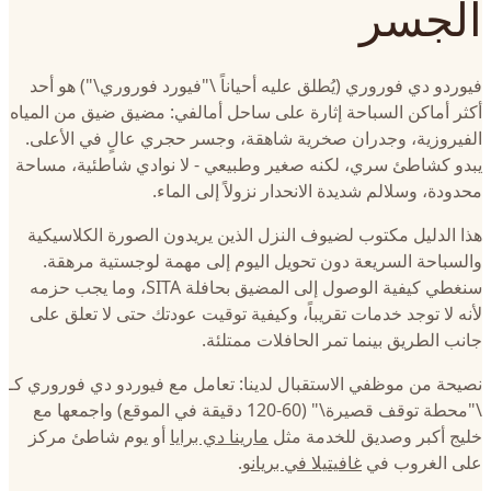
الجسر
فيوردو دي فوروري (يُطلق عليه أحياناً \"فيورد فوروري\") هو أحد
أكثر أماكن السباحة إثارة على ساحل أمالفي: مضيق ضيق من المياه
الفيروزية، وجدران صخرية شاهقة، وجسر حجري عالٍ في الأعلى.
يبدو كشاطئ سري، لكنه صغير وطبيعي - لا نوادي شاطئية، مساحة
محدودة، وسلالم شديدة الانحدار نزولاً إلى الماء.
هذا الدليل مكتوب لضيوف النزل الذين يريدون الصورة الكلاسيكية
والسباحة السريعة دون تحويل اليوم إلى مهمة لوجستية مرهقة.
سنغطي كيفية الوصول إلى المضيق بحافلة SITA، وما يجب حزمه
لأنه لا توجد خدمات تقريباً، وكيفية توقيت عودتك حتى لا تعلق على
جانب الطريق بينما تمر الحافلات ممتلئة.
نصيحة من موظفي الاستقبال لدينا: تعامل مع فيوردو دي فوروري كـ
\"محطة توقف قصيرة\" (60-120 دقيقة في الموقع) واجمعها مع
خليج أكبر وصديق للخدمة مثل
مارينا دي برايا
أو يوم شاطئ مركز
على الغروب في
غافيتيلا في بريانو
.