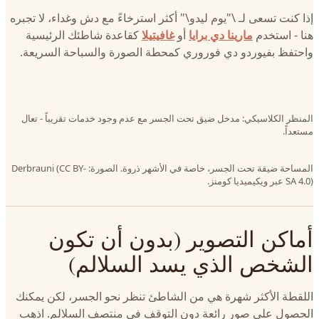
إذا كنت تسعى لـ \"يوم ليدو\" أكثر استرخاءً مع دش وغداء، لا تجبره
هنا - استخدم
مارينا دي برايا
أو
غافيتيلا
كقاعدة شاطئك الرئيسية
واحتفظ بفيوردو دي فوروري كمحطة الصورة والسباحة السريعة.
المنظر الكلاسيكي: مدخل ضيق تحت الجسر مع عدم وجود خدمات تقريباً - تعال
مستعداً.
المساحة ضيقة تحت الجسر، خاصة في الأشهر ذروة. الصورة: Derbrauni (CC BY-
SA 4.0) عبر ويكيميديا كومنز.
أماكن التصوير (بدون أن تكون
الشخص الذي يسد السلالم)
اللقطة الأكثر شهرة هي من الشاطئ تنظر نحو الجسر، لكن يمكنك
الحصول على صور رائعة دون التوقف في منتصف السلالم. اذهب