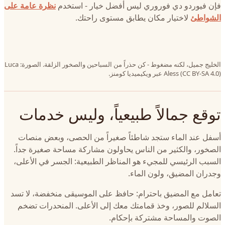
فإن فيوردو دي فوروري ليس أفضل خيار - استخدم
نظرة عامة على
الشواطئ
لاختيار مكان يطابق مستوى راحتك.
الخليج جميل، لكنه مضغوط - كن حذراً من السباحين والصخور الزلقة. الصورة: Luca
Aless (CC BY-SA 4.0) عبر ويكيميديا كومنز.
توقع جمالاً طبيعياً، وليس خدمات
أسفل عند الماء ستجد شاطئاً صغيراً من الحصى، وبعض منصات
الصخور، والكثير من الناس يحاولون مشاركة مساحة صغيرة جداً.
السبب الرئيسي للمجيء هو المناظر الطبيعية: الجسر في الأعلى،
وجدران المضيق، ولون الماء.
تعامل مع المضيق باحترام: حافظ على الموسيقى منخفضة، لا تسد
السلالم للصور، وخذ قمامتك معك إلى الأعلى. المنحدرات تضخم
الصوت والمساحة مشتركة بإحكام.