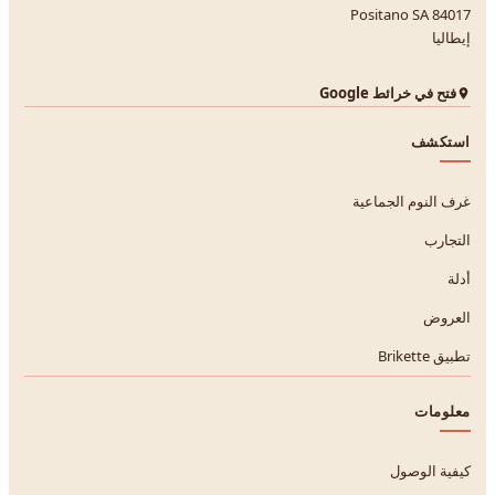
84017 Positano SA
إيطاليا
فتح في خرائط Google
استكشف
غرف النوم الجماعية
التجارب
أدلة
العروض
تطبيق Brikette
معلومات
كيفية الوصول