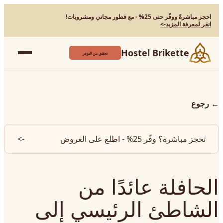
احجز مباشرةً ووفّر حتى 25% - مع فطور مجاني ومشروبات!
انقر لمعرفة المزيد
->
Hostel Brikette
تحقق من التوفر
←
رجوع
تحجز مباشرة؟ وفّر 25% - اطلع على العروض
->
الحافلة عائدًا من
الشاطئ الرئيسي إلى