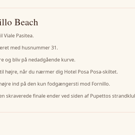
nillo Beach
l Viale Pasitea.
rkeret med husnummer 31.
øjre og bliv på nedadgående kurve.
il højre, når du nærmer dig Hotel Posa Posa-skiltet.
til højre ind på den kun fodgængersti mod Fornillo.
 den skraverede finale ender ved siden af ​​Pupettos strandklu