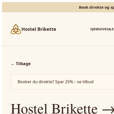
Book direkte og s
Hostel Brikette
HJEM
SOVESALE
←
Tilbage
Booker du direkte? Spar 25% – se tilbud
Hostel Brikette →