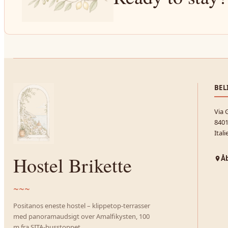
BEL
Via 
8401
Itali
Hostel Brikette
Åb
~~~
Positanos eneste hostel – klippetop-terrasser
med panoramaudsigt over Amalfikysten, 100
m fra SITA-busstoppet.