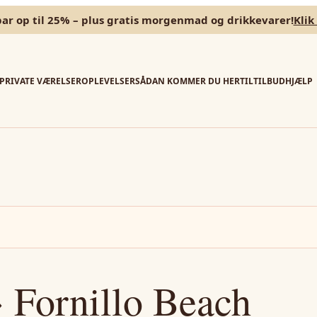
par op til 25% – plus gratis morgenmad og drikkevarer!
Klik
PRIVATE VÆRELSER
OPLEVELSER
SÅDAN KOMMER DU HERTIL
TILBUD
HJÆLP
 Fornillo Beach