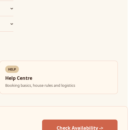
HELP
Help Centre
Booking basics, house rules and logistics
Check Availability ->