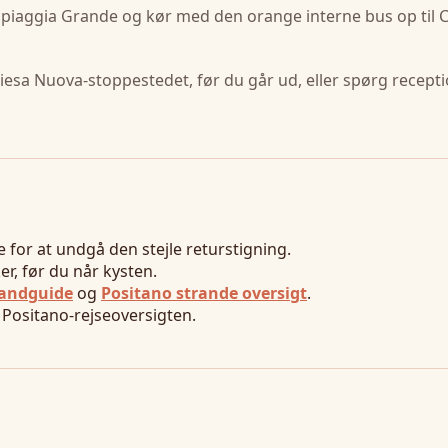
Spiaggia Grande og kør med den orange interne bus op til 
Chiesa Nuova-stoppestedet, før du går ud, eller spørg recept
 for at undgå den stejle returstigning.
er, før du når kysten.
randguide
og
Positano strande oversigt
.
i Positano-rejseoversigten.