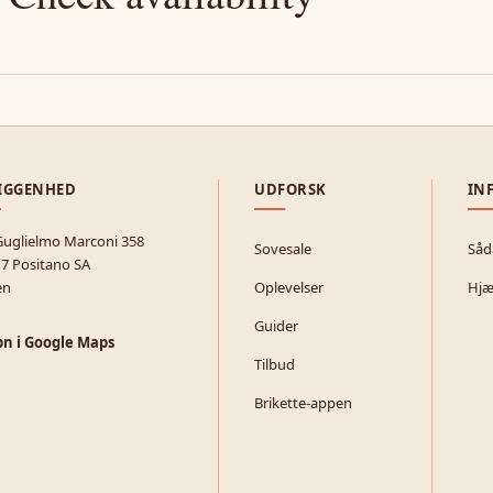
IGGENHED
UDFORSK
IN
Guglielmo Marconi 358
Sovesale
Såd
7 Positano SA
en
Oplevelser
Hjæ
Guider
n i Google Maps
Tilbud
Brikette-appen