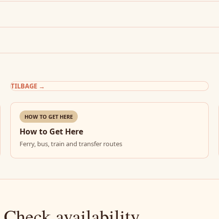
TILBAGE
→
HOW TO GET HERE
How to Get Here
Ferry, bus, train and transfer routes
 Check availability