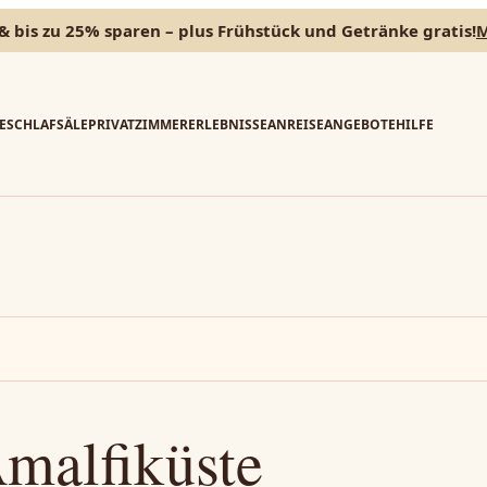
& bis zu 25% sparen – plus Frühstück und Getränke gratis!
M
E
SCHLAFSÄLE
PRIVATZIMMER
ERLEBNISSE
ANREISE
ANGEBOTE
HILFE
malfiküste