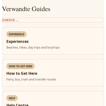
Verwandte Guides
ZURÜCK
→
EXPERIENCE
Experiences
Beaches, hikes, day trips and local tips
HOW TO GET HERE
How to Get Here
Ferry, bus, train and transfer routes
HELP
Help Centre