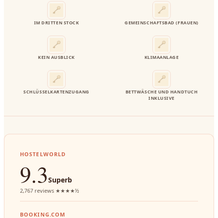
IM DRITTEN STOCK
GEMEINSCHAFTSBAD (FRAUEN)
KEIN AUSBLICK
KLIMAANLAGE
SCHLÜSSELKARTENZUGANG
BETTWÄSCHE UND HANDTUCH
INKLUSIVE
HOSTELWORLD
9.3
Superb
2,767 reviews ★★★★½
BOOKING.COM