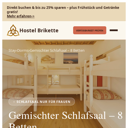
Direkt buchen & bis zu 25% sparen – plus Frühstück und Getränke
gratis!
Mehr erfahren
->
Hostel Brikette
VERFÜGBARKEIT PRÜFEN
Stay
›
Dorms
›
Gemischter Schlafsaal – 8 Betten
♀
SCHLAFSAAL NUR FÜR FRAUEN
Gemischter Schlafsaal – 8
Betten