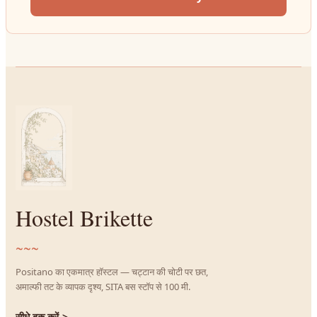
Hostel Brikette
~~~
Positano का एकमात्र हॉस्टल — चट्टान की चोटी पर छत,
अमाल्फी तट के व्यापक दृश्य, SITA बस स्टॉप से 100 मी.
सीधे बुक करें
->