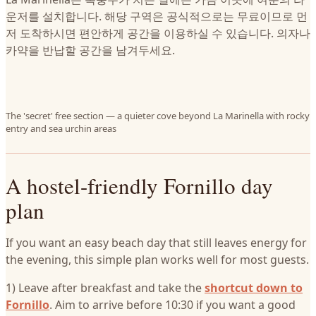
운저를 설치합니다. 해당 구역은 공식적으로는 무료이므로 먼
저 도착하시면 편안하게 공간을 이용하실 수 있습니다. 의자나
카약을 반납할 공간을 남겨두세요.
The 'secret' free section — a quieter cove beyond La Marinella with rocky
entry and sea urchin areas
A hostel-friendly Fornillo day
plan
If you want an easy beach day that still leaves energy for
the evening, this simple plan works well for most guests.
1) Leave after breakfast and take the
shortcut down to
Fornillo
. Aim to arrive before 10:30 if you want a good