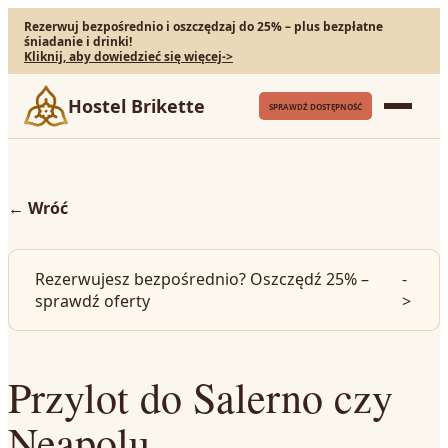
Rezerwuj bezpośrednio i oszczędzaj do 25% – plus bezpłatne
śniadanie i drinki!
Kliknij, aby dowiedzieć się więcej
->
Hostel Brikette
SPRAWDŹ DOSTĘPNOŚĆ
←
Wróć
Rezerwujesz bezpośrednio? Oszczędź 25% –
-
sprawdź oferty
>
Przylot do Salerno czy
Neapolu