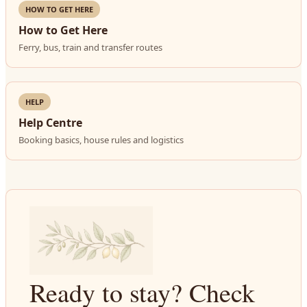
HOW TO GET HERE
How to Get Here
Ferry, bus, train and transfer routes
HELP
Help Centre
Booking basics, house rules and logistics
Ready to stay? Check