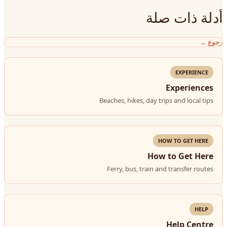
أدلة ذات صلة
رجوع
→
EXPERIENCE
Experiences
Beaches, hikes, day trips and local tips
HOW TO GET HERE
How to Get Here
Ferry, bus, train and transfer routes
HELP
Help Centre