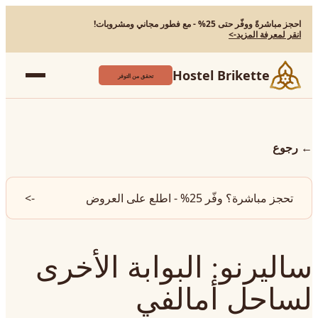
احجز مباشرةً ووفّر حتى 25% - مع فطور مجاني ومشروبات!
انقر لمعرفة المزيد
->
Hostel Brikette
تحقق من التوفر
←
رجوع
تحجز مباشرة؟ وفّر 25% - اطلع على العروض
->
ساليرنو: البوابة الأخرى
لساحل أمالفي