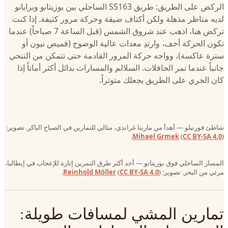
الركض على الطريق: طريق SS163 الساحلي بين بوزيتانو وبرايانو
لديه مناظر مذهلة ولكن أكتاف ضيقة وحركة مرور كثيفة. إذا كنت
تركض هنا، اذهب عند شروق الشمس (قبل الساعة 7 صباحاً) عندما
تكون الحركة أخف، وارتدِ معدات عالية الوضوح (قميص نيون أو
سترة عاكسة)، وواجه حركة المرور القادمة حتى تتمكن من التنحي
جانباً عندما تمر الحافلات. السلالم والمسارات بدائل أكثر أماناً إذا
كان الجري على الطريق يجعلك متوتراً.
شاطئ فورنيلو — أهدأ من مارينا غراندي، مثالي للتمارين في الصباح الباكر. تصوير:
Mihael Grmek
(
CC BY-SA 4.0
).
المسار الساحلي فوق بوزيتانو — أحد أكثر طرق التمرين إثارة للإعجاب في إيطاليا،
مرئي من البحر. تصوير:
).
CC BY-SA 4.0
(
Reinhold Möller
تمارين المشي لمسافات طويلة: