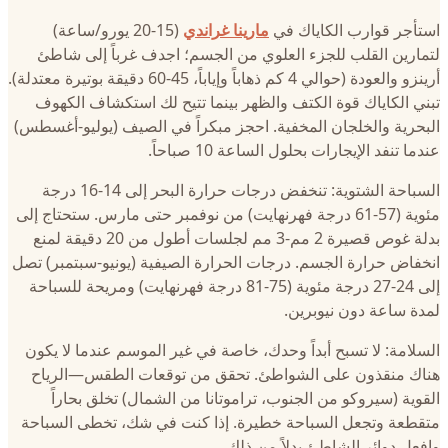
استأجر قوارب الكاياك في
مارينا غراندي
(15-20 يورو/ساعة)
لتمارين القلب للجزء العلوي من الجسم؛ اجدف غرباً إلى شاطئ
أرينزو والعودة (حوالي 4 كم ذهاباً وإياباً، 45-60 دقيقة بوتيرة معتدلة).
تبني الكاياك قوة الكتف والظهر بينما تتيح لك استكشاف الكهوف
البحرية والخلجان المخفية. احجز مبكراً في الصيف (يوليو-أغسطس)
عندما تنفد الإيجارات بحلول الساعة 10 صباحاً.
السباحة الشتوية: تنخفض درجات حرارة البحر إلى 14-16 درجة
مئوية (57-61 درجة فهرنهايت) من نوفمبر حتى مارس. ستحتاج إلى
بدلة غوص قصيرة 2 مم-3 مم لجلسات أطول من 20 دقيقة لمنع
انخفاض حرارة الجسم. درجات الحرارة الصيفية (يونيو-سبتمبر) تصل
إلى 24-27 درجة مئوية (75-81 درجة فهرنهايت) ومريحة للسباحة
لمدة ساعة دون نيوبرين.
السلامة: لا تسبح أبداً وحدك، خاصة في غير الموسم عندما لا يكون
هناك منقذون على الشواطئ. تحقق من توقعات الطقس—الرياح
القوية (سيروكو من الجنوب، تراموتانا من الشمال) تخلق بحاراً
متقطعة وتجعل السباحة خطيرة. إذا كنت في شك، تخطى السباحة
وافعل دوائر الشاطئ بدلاً من ذلك.