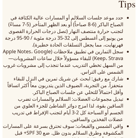
Tips
حدد موعد جلسات السلالم أو المسارات عالية الكثافة في
الصباح الباكر (6-8 صباحاً) أو بعد الظهر المتأخر (5-7 مساءً)
لتجنب حرارة منتصف النهار (تصل درجات الحرارة القصوى
من يونيو إلى أغسطس إلى 32-35 درجة مئوية / 90-95 درجة
فهرنهايت، مما يجعل التسلقات الحادة خطيرة).
سجل التمارين في تطبيق ملاحظات (Apple Notes، Google
Keep، Strava) للبقاء مسؤولاً خلال ساعات المشروبات—
من السهل تخطي التدريب عندما تنجذب إلى مشروبات غروب
الشمس على التراس.
شارك مع رفيق: ابحث عن شريك تمرين في النزل للبقاء
متحفزاً. من التجربة، الضيوف الذين يتدربون معاً أكثر اتساقاً
وأقل احتمالاً للتخلي عن جلسات الصباح الباكر.
تبديل مجموعات العضلات: السلالم والمسارات تضرب
الساقين بقوة، لذا امزج دوائر الشاطئ للجزء العلوي من
الجسم أو السباحة كل 2-3 أيام لتجنب الإفراط في تدريب
عضلات الفخذين والساقين.
واقي الشمس والقبعات: سوف تحترق بسرعة على المسارات
المكشوفة وطرق السلالم بدون ظل. ضع SPF 30+ قبل