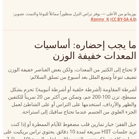
بوزيتانو من الأعلى — يوفر تراس النزل منظوراً مماثلاً لليوغا والتمدد. تصوير:
Ronny_ K
(
CC BY-SA 4.0
).
ما يجب إحضاره: أساسيات
المعدات خفيفة الوزن
لا تحتاج إلى الكثير من المعدات، ولكن بعض العناصر خفيفة الوزن
تضيف تنوعاً وتمنع الملل بعد أسبوع من تسلق السلالم:
أشرطة المقاومة (أشرطة حلقية أو أشرطة أنبوبية): تحزم بشكل
مسطح، تزن 100-200 جم، وتمكن من أكثر من 20 تمريناً للكتفين
والظهر والأرداف. استخدمها على التراس أو على الشاطئ لعمل
الجزء العلوي من الجسم عندما تحتاج ساقيك إلى استراحة.
حبل القفز: خيار تمارين قلب مضغوط للأيام الممطرة أو إذا كنت
تريد جلسات HIIT سريعة لمدة 10 دقائق. يحتوي تراس بريكيت على