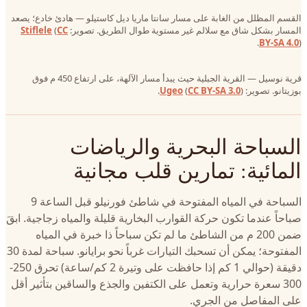
القسم المظلل من الغابة على مسار سانتا ماريا ديل كاستيلو — هادئ خادع؛ يصعد
المسار بشكل شاق مع سلالم غير مستوية طوال الطريق. تصوير:
CC
(
Stiflele
BY-SA 4.0
).
قرية نوسيل — القرية الجبلية حيث يبدأ مسار الآلهة، على ارتفاع 450 م فوق
بوزيتانو. تصوير:
).
CC BY-SA 3.0
(
Ugeo
السباحة البحرية والرياضات
المائية: تمارين قلب مجانية
السباحة في المياه المفتوحة في شاطئ فورنيلو قبل الساعة 9
صباحاً عندما تكون حركة القوارب البخارية قليلة والمياه زجاجية. ابقَ
ضمن 200 م من الشاطئ ما لم تكن سباحاً ذا خبرة في المياه
المفتوحة؛ يمكن أن تسحبك التيارات غرباً نحو برايانو. سباحة لمدة 30
دقيقة (حوالي 1 كم إذا حافظت على وتيرة 2 كم/ساعة) تحرق 250-
300 سعرة حرارية وتعمل على الكتفين والجذع والساقين بتأثير أقل
على المفاصل من الجري.