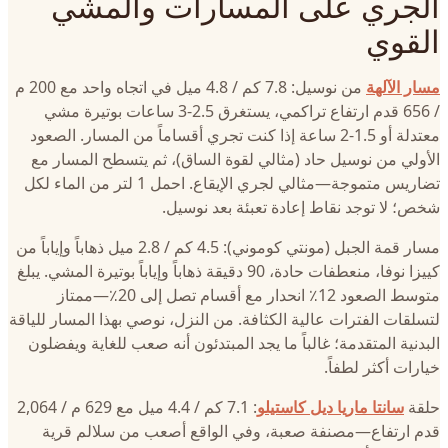
الجري على المسارات والمشي
القوي
مسار الآلهة
من نوسيل: 7.8 كم / 4.8 ميل في اتجاه واحد مع 200 م
/ 656 قدم ارتفاع تراكمي، يستغرق 2.5-3 ساعات بوتيرة مشي
معتدلة أو 1.5-2 ساعة إذا كنت تجري أقساماً من المسار. الصعود
الأولي من نوسيل حاد (مثالي لقوة الساق)، ثم يتسطح المسار مع
تضاريس متموجة—مثالي لجري الإيقاع. احمل 1 لتر من الماء لكل
شخص؛ لا توجد نقاط إعادة تعبئة بعد نوسيل.
مسار قمة الجبل (مونتي كوموني): 4.5 كم / 2.8 ميل ذهاباً وإياباً من
كييزا نوفا، منعطفات حادة، 90 دقيقة ذهاباً وإياباً بوتيرة المشي. يبلغ
متوسط الصعود 12٪ انحدار مع أقسام تصل إلى 20٪—ممتاز
لتسلقات الفترات عالية الكثافة. من النزل، نوصي بهذا المسار للياقة
البدنية المتقدمة؛ غالباً ما يجد المبتدئون أنه صعب للغاية ويفضلون
خيارات أكثر لطفاً.
حلقة
سانتا ماريا ديل كاستيلو
: 7.1 كم / 4.4 ميل مع 629 م / 2,064
قدم ارتفاع—مصنفة صعبة، وفي الواقع أصعب من سلالم قرية