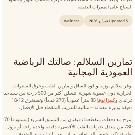
السياح على الممرات الضيقة.
5 فبراير 2026
Updated
wellness
تمارين السلالم: صالتك الرياضية
العمودية المجانية
توفر سلالم بوزيتانو قوة الساق وتمارين القلب وحرق السعرات
الحرارية دون عضوية شهرية. تتسلق أكثر من 500 درجة بين سبياجيا
غراندي و
كييزا نوفا
85 متراً عمودياً (279 قدماً) وتستغرق 12-18
دقيقة بوتيرة معتدلة—مثالية للتدريب المتقطع قبل الإفطار.
امزج مع دفعات متقطعة: دقيقتان من التسلق السريع (مستهدفاً 70-
80٪ من معدل ضربات القلب الأقصى)، دقيقة واحدة راحة أو نزول
بطيء، تكرر خمس إلى ثماني مرات. من النزل، نرى الضيوف