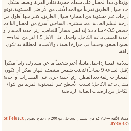
بوزيتانو. يبدأ المسار على سلالم حجرية تغادر القرية ويصعد بشكل
حاد طوال الطريق تقريباً مع الحد الأدنى من الأراضي المستوية. توقع
درجات غير مستوية من الحجارة طوال الطريق، كثير منها أطول من
درجة السلم العادية، مما يستنزف الساقين أسرع من المسار الناعم.
خصص 3.5-4 ساعات؛ إنه ليس مساراً للتعافي. ارتدِ أحذية المسار أو
أحذية المشي بدعم الكاحل، واحمل على الأقل 1.5 لتر من الماء—
يصبح الصعود وحشياً في حرارة الصيف والأقسام المظللة قد تكون
زلقة.
سلامة المسار: احمل هاتفاً، أخبر شخصاً ما عن مسارك، وابدأ مبكراً
(قبل الساعة 9 صباحاً) لتجنب شمس منتصف النهار. يمكن أن تكون
المسارات زلقة بعد المطر. ارتدِ أحذية جري على المسارات أو أحذية
مشي بدعم الكاحل؛ تسبب الأسطح غير المستوية المزيد من التواء
الكاحل من أرضيات الصالة الرياضية.
مسار الآلهة — 7.8 كم من المسار الساحلي مع 200 م ارتفاع. تصوير:
CC
(
Stiflele
BY-SA 4.0
).