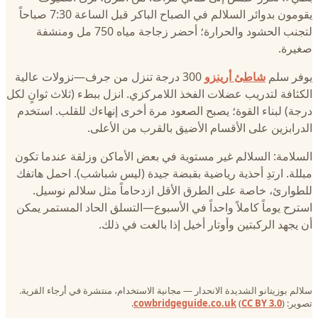
يقومون بدوائر السلالم في الصباح الباكر قبل الساعة 7:30 صباحاً
لتجنب الحشود والحرارة؛ أحضر زجاجة مياه 750 مل ومنشفة
صغيرة.
يوفر سلم
شاطئ أرينزو
300 درجة تنزل من جرف—نزولات عالية
الكثافة لتدريب عضلات الفخذ اللامركزي. انزل ببطء (ثلاث ثوانٍ لكل
درجة) لبناء القوة؛ يصبح الصعود مرة أخرى إنهاءك للقلب. استخدم
الدرابزين على الأقسام الأضيق بالقرب من الأعلى.
السلامة: السلالم غير مستوية في بعض الأماكن وزلقة عندما تكون
مبللة. ارتدِ أحذية رياضية بقبضة جيدة (ليس شباشب). احمل هاتفك
للطوارئ، خاصة على الطرق الأقل ازدحاماً مثل سلالم نوسيل.
استرح يوماً كاملاً واحداً في الأسبوع—التسلق الحاد المستمر يمكن
أن يجهد الركبتين وأوتار أخيل إذا بالغت في ذلك.
سلالم بوزيتانو الشديدة الانحدار — مجانية الاستخدام، منتشرة في أرجاء القرية.
تصوير:
).
CC BY 3.0
(
cowbridgeguide.co.uk