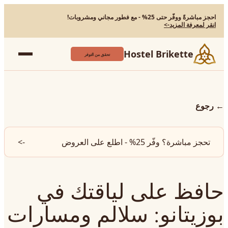
احجز مباشرةً ووفّر حتى 25% - مع فطور مجاني ومشروبات!
انقر لمعرفة المزيد
->
Hostel Brikette
تحقق من التوفر
←
رجوع
تحجز مباشرة؟ وفّر 25% - اطلع على العروض
->
حافظ على لياقتك في
بوزيتانو: سلالم ومسارات