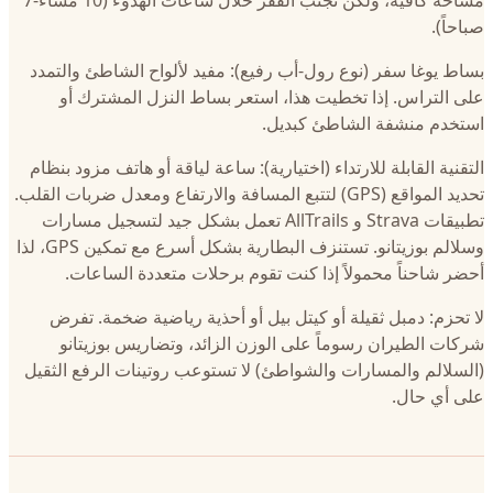
مساحة كافية، ولكن تجنب القفز خلال ساعات الهدوء (10 مساءً-7
صباحاً).
بساط يوغا سفر (نوع رول-أب رفيع): مفيد لألواح الشاطئ والتمدد
على التراس. إذا تخطيت هذا، استعر بساط النزل المشترك أو
استخدم منشفة الشاطئ كبديل.
التقنية القابلة للارتداء (اختيارية): ساعة لياقة أو هاتف مزود بنظام
تحديد المواقع (GPS) لتتبع المسافة والارتفاع ومعدل ضربات القلب.
تطبيقات Strava و AllTrails تعمل بشكل جيد لتسجيل مسارات
وسلالم بوزيتانو. تستنزف البطارية بشكل أسرع مع تمكين GPS، لذا
أحضر شاحناً محمولاً إذا كنت تقوم برحلات متعددة الساعات.
لا تحزم: دمبل ثقيلة أو كيتل بيل أو أحذية رياضية ضخمة. تفرض
شركات الطيران رسوماً على الوزن الزائد، وتضاريس بوزيتانو
(السلالم والمسارات والشواطئ) لا تستوعب روتينات الرفع الثقيل
على أي حال.