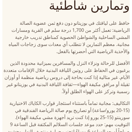
وتمارين شاطئية
حافظ على لياقتك في بوزيتانو دون دفع ثمن عضوية الصالة
الرياضية: تعمل أكثر من 1,700 درجة سلم في القرية ومسارات
المشي الساحلية والشواطئ الحصوية كمناطق تدريب خارجية
مجانية. معظم التمارين لا تتطلب أي معدات سوى زجاجات المياه
والأحذية الرياضية التي أحضرتها بالفعل.
الأفضل للرحالة ونزلاء النزل والمسافرين بميزانية محدودة الذين
يرغبون في الحفاظ على روتين اللياقة البدنية خلال الإقامات متعددة
الأيام. غير مثالية إذا كنت بحاجة إلى دروس رياضية منظمة أو أوزان
ثقيلة أو مرافق مكيفة الهواء—ثقافة اللياقة البدنية في بوزيتانو غير
رسمية وتركز على الهواء الطلق أولاً.
التكاليف: مجانية تماماً باستثناء استئجار قوارب الكاياك الاختيارية
(15-20 يورو/ساعة) أو تصاريح يوم صالة الرياضة الفندقية في
سورينتو (15-25 يورو إذا كنت تريد أجهزة مشي مكيفة الهواء).
التوقيت مهم: حدد موعد جلسات السلالم المكثفة قبل الساعة 9
صباحاً أو بعد الساعة 6 مساءً لتجنب حرارة منتصف النهار وحشود