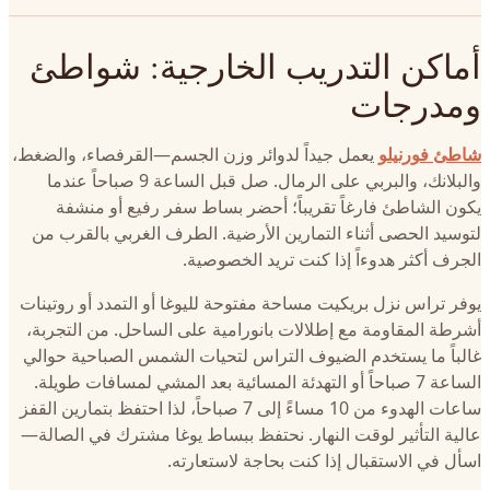
أماكن التدريب الخارجية: شواطئ
ومدرجات
شاطئ فورنيلو
يعمل جيداً لدوائر وزن الجسم—القرفصاء، والضغط،
والبلانك، والبربي على الرمال. صل قبل الساعة 9 صباحاً عندما
يكون الشاطئ فارغاً تقريباً؛ أحضر بساط سفر رفيع أو منشفة
لتوسيد الحصى أثناء التمارين الأرضية. الطرف الغربي بالقرب من
الجرف أكثر هدوءاً إذا كنت تريد الخصوصية.
يوفر تراس نزل بريكيت مساحة مفتوحة لليوغا أو التمدد أو روتينات
أشرطة المقاومة مع إطلالات بانورامية على الساحل. من التجربة،
غالباً ما يستخدم الضيوف التراس لتحيات الشمس الصباحية حوالي
الساعة 7 صباحاً أو التهدئة المسائية بعد المشي لمسافات طويلة.
ساعات الهدوء من 10 مساءً إلى 7 صباحاً، لذا احتفظ بتمارين القفز
عالية التأثير لوقت النهار. نحتفظ ببساط يوغا مشترك في الصالة—
اسأل في الاستقبال إذا كنت بحاجة لاستعارته.