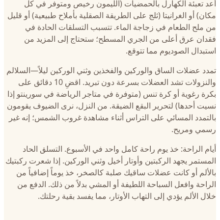
أعد تعبئة الكهارل بالحمضيات (الليمون رخيص ومتوفر في كل
مكان) أو الغرانيتا (ثلج على الطريقة الصقلية بأملاح طبيعية) أو قليل
من ملح الطعام في زجاجة الماء. تتسبب التسلقات الحادة في
فقدان عرق أعلى من الجري المسطح؛ ستحتاج إلى المزيد من
استبدال الصوديوم مما تتوقع.
تمدد عضلات الساق والوركين والفخذين وثني الوركين ليلاً—السلالم
والنزولات تشد العضلات بسرعة دون تبريد. اقضِ 10 دقائق على
بكرة رغوية أو كرة تنس (متوفرة في متاجر الرياضة في سورينتو إذا
نسيت أحدها) لتحرير البقع الضيقة. من النزل، نرى الضيوف يقومون
بالتمدد المسائي على التراس أثناء مشاهدة غروب الشمس؛ إنه غير
رسمي ومريح.
أيام الراحة: خذ يوم راحة كامل واحد في الأسبوع. التسلق الحاد
المستمر يجهد الركبتين وأوتار أخيل وثني الوركين. إذا شعرت ركبتيك
بالألم أو كانت عضلات ساقيك صلبة كالصخر، خذ يوماً إضافياً من
الراحة وافعل السباحة اللطيفة أو المشي بدلاً من ذلك. الدفع من
خلال الألم يؤدي إلى التهاب الأوتار، مما يفسد بقية رحلتك.