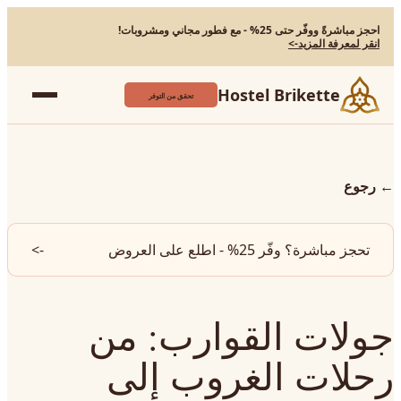
احجز مباشرةً ووفّر حتى 25% - مع فطور مجاني ومشروبات!
انقر لمعرفة المزيد
->
Hostel Brikette
تحقق من التوفر
←
رجوع
تحجز مباشرة؟ وفّر 25% - اطلع على العروض
->
جولات القوارب: من
رحلات الغروب إلى