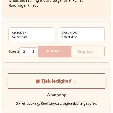
Gratis afbestilling indtil 7 dage før ankomst
Ændringer tilladt
CHECK-IN
CHECK-OUT
Select date
Select date
Se priser →
Se priser →
Guests
2
3
▣ Tjek ledighed →
WhatsApp
Sikker booking. Reel support. Ingen skjulte gebyrer.