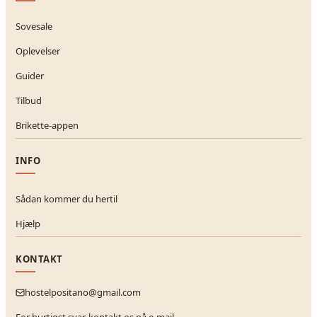
Sovesale
Oplevelser
Guider
Tilbud
Brikette-appen
INFO
Sådan kommer du hertil
Hjælp
KONTAKT
hostelpositano@gmail.com
For hurtigst svar, kontakt os på e-mail.