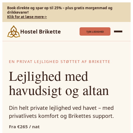
Book direkte og spar op til 25% – plus gratis morgenmad og
drikkevarer!
Klik for at læse mere
->
Hostel Brikette
TJEK LEDIGHED
EN PRIVAT LEJLIGHED STØTTET AF BRIKETTE
Lejlighed med
havudsigt og altan
Din helt private lejlighed ved havet – med
privatlivets komfort og Brikettes support.
Fra €265 / nat