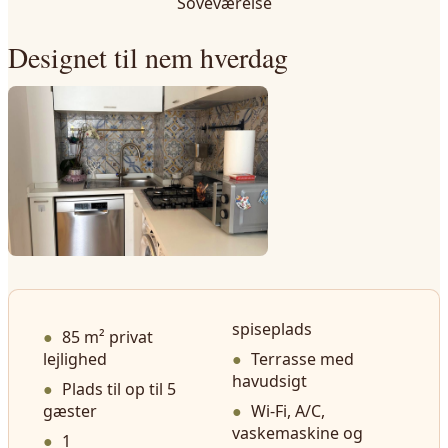
Soveværelse
Designet til nem hverdag
spiseplads
85 m² privat
lejlighed
Terrasse med
havudsigt
Plads til op til 5
gæster
Wi-Fi, A/C,
vaskemaskine og
1