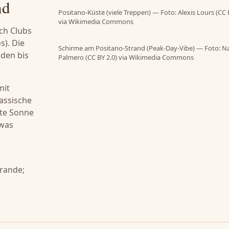
nd
Positano-Küste (viele Treppen) — Foto: Alexis Lours (CC 
via Wikimedia Commons
ch Clubs
s). Die
Schirme am Positano-Strand (Peak-Day-Vibe) — Foto: N
nden bis
Palmero (CC BY 2.0) via Wikimedia Commons
mit
lassische
äte Sonne
twas
Grande;