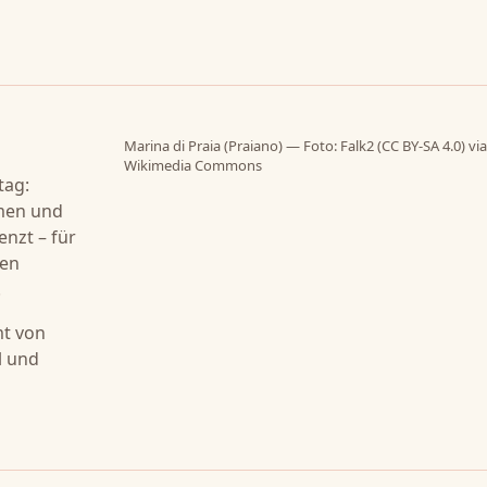
Marina di Praia (Praiano) — Foto: Falk2 (CC BY-SA 4.0) via
Wikimedia Commons
tag:
rmen und
enzt – für
den
.
mt von
l und