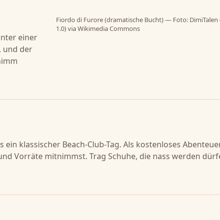
Fiordo di Furore (dramatische Bucht) — Foto: DimiTalen
1.0) via Wikimedia Commons
unter einer
z, und der
 nimm
ls ein klassischer Beach-Club-Tag. Als kostenloses Abenteue
und Vorräte mitnimmst. Trag Schuhe, die nass werden dürf