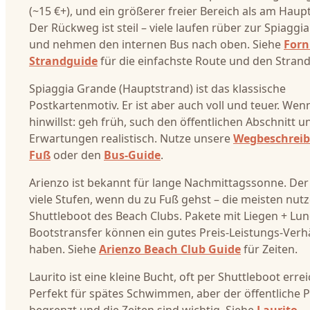
(~15 €+), und ein größerer freier Bereich als am Haup
Der Rückweg ist steil – viele laufen rüber zur Spiaggi
und nehmen den internen Bus nach oben. Siehe
Forni
Strandguide
für die einfachste Route und den Strand
Spiaggia Grande (Hauptstrand) ist das klassische
Postkartenmotiv. Er ist aber auch voll und teuer. Wen
hinwillst: geh früh, such den öffentlichen Abschnitt u
Erwartungen realistisch. Nutze unsere
Wegbeschreib
Fuß
oder den
Bus-Guide
.
Arienzo ist bekannt für lange Nachmittagssonne. Der
viele Stufen, wenn du zu Fuß gehst – die meisten nut
Shuttleboot des Beach Clubs. Pakete mit Liegen + Lun
Bootstransfer können ein gutes Preis-Leistungs-Verhä
haben. Siehe
Arienzo Beach Club Guide
für Zeiten.
Laurito ist eine kleine Bucht, oft per Shuttleboot errei
Perfekt für spätes Schwimmen, aber der öffentliche Pl