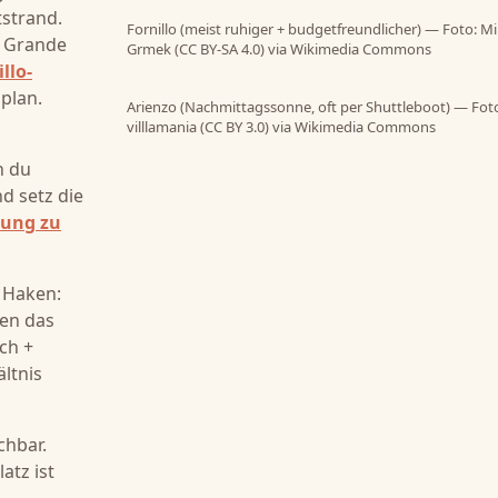
tstrand.
Fornillo (meist ruhiger + budgetfreundlicher) — Foto: M
a Grande
Grmek (CC BY-SA 4.0) via Wikimedia Commons
llo-
plan.
Arienzo (Nachmittagssonne, oft per Shuttleboot) — Fot
villlamania (CC BY 3.0) via Wikimedia Commons
n du
nd setz die
ung zu
 Haken:
zen das
ch +
ltnis
chbar.
atz ist