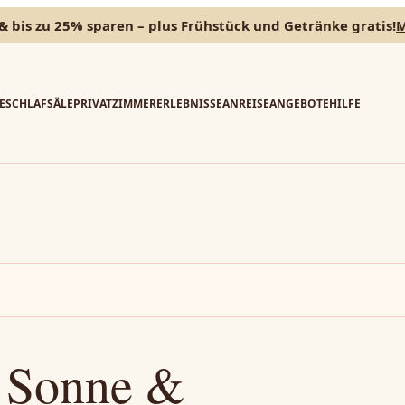
& bis zu 25% sparen – plus Frühstück und Getränke gratis!
M
E
SCHLAFSÄLE
PRIVATZIMMER
ERLEBNISSE
ANREISE
ANGEBOTE
HILFE
: Sonne &