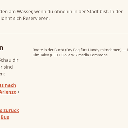
nden am Wasser, wenn du ohnehin in der Stadt bist. In der
lohnt sich Reservieren.
n
Boote in der Bucht (Dry Bag fürs Handy mitnehmen) — 
DimiTalen (CC0 1.0) via Wikimedia Commons
Schau dir
r sind
en:
us nach
Arienzo
•
s zurück
•
Bus