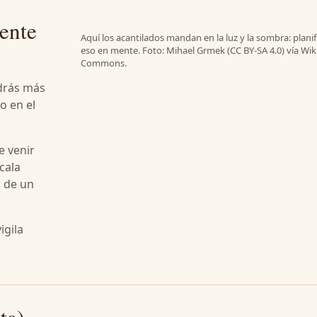
iente
Aquí los acantilados mandan en la luz y la sombra: planif
eso en mente. Foto: Mihael Grmek (CC BY-SA 4.0) vía Wi
Commons.
ndrás más
o en el
e venir
cala
s de un
igila