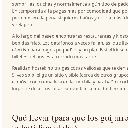
sombrillas, duchas y normalmente algún tipo de padd
En temporada alta pagas más por comodidad que por
pero merece la pena si quieres baños y un día más “d
y relajarte”.
A lo largo del paseo encontrarás restaurantes y kiosc
bebidas frías. Los datáfonos a veces fallan, así que ll
efectivo para pagos pequeños y un plan B si el kiosco
billetes del bus está cerrado más tarde.
Realidad hostel: no traigas cosas valiosas que te den
Si vas solo, elige un sitio visible (cerca de otros grup
el móvil con cremallera en la mochila y haz baños cor
lugar de dejar tus cosas sin vigilancia mucho tiempo.
Qué llevar (para que los guijarr
te fastidien el día)