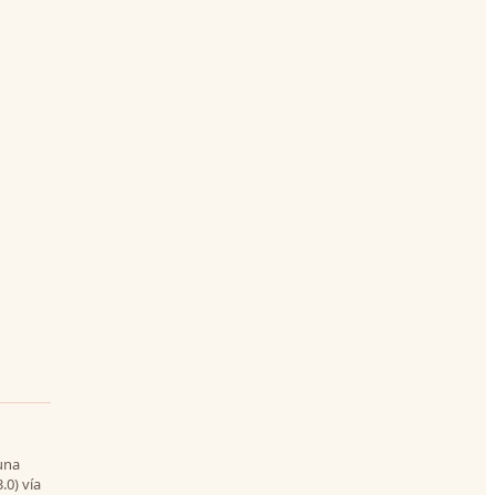
 una
.0) vía