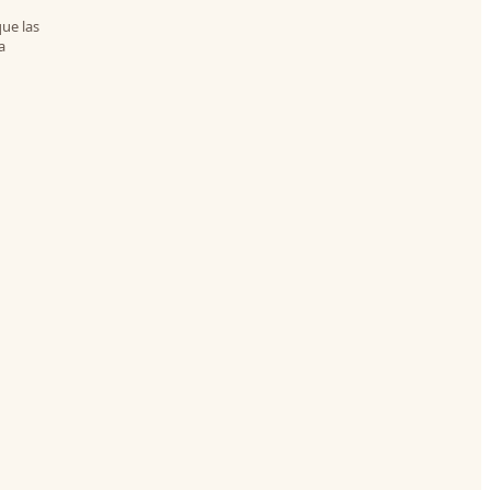
ue las
a