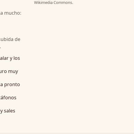
Wikimedia Commons.
ota mucho:
 subida de
.
lar y los
 duro muy
ra pronto
atáfonos
y sales