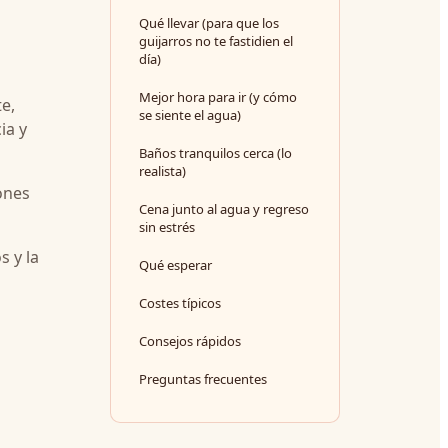
Qué llevar (para que los
guijarros no te fastidien el
día)
Mejor hora para ir (y cómo
e,
se siente el agua)
ia y
Baños tranquilos cerca (lo
realista)
iones
Cena junto al agua y regreso
sin estrés
s y la
Qué esperar
Costes típicos
Consejos rápidos
Preguntas frecuentes