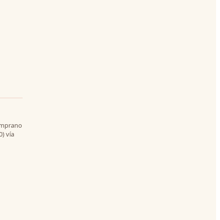
temprano
0) vía