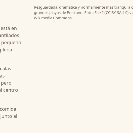
Resguardada, dramática y normalmente más tranquila q
grandes playas de Positano. Foto: Falk2 (CC BY-SA 4.0) ví
Wikimedia Commons.
 está en
antilados
el pequeño
 plena
calas
las
 pero
el centro
 comida
junto al