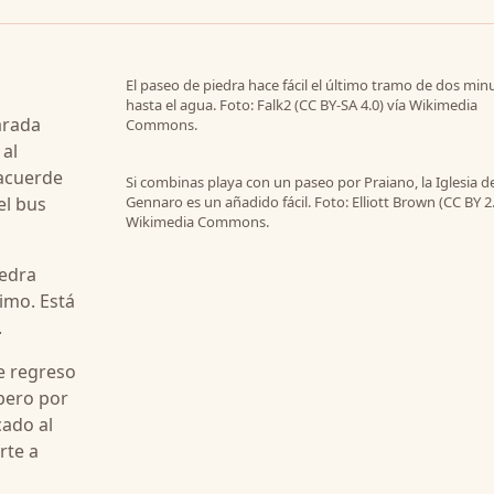
El paseo de piedra hace fácil el último tramo de dos min
hasta el agua. Foto: Falk2 (CC BY-SA 4.0) vía Wikimedia
arada
Commons.
 al
 acuerde
Si combinas playa con un paseo por Praiano, la Iglesia d
el bus
Gennaro es un añadido fácil. Foto: Elliott Brown (CC BY 2.
Wikimedia Commons.
iedra
imo. Está
.
de regreso
pero por
cado al
rte a