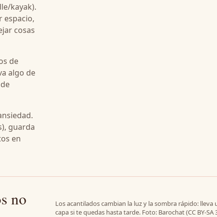
le/kayak).
 espacio,
ejar cosas
os de
eva algo de
 de
 ansiedad.
os), guarda
tos en
os no
Los acantilados cambian la luz y la sombra rápido: lleva
capa si te quedas hasta tarde. Foto: Barochat (CC BY-SA 3