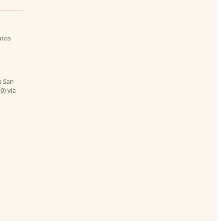
utos
e San
0) vía