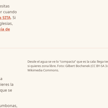
esitas
er cuando
s SITA
. Si
glesias,
ía de
Desde el agua se ve lo “compacta” que es la cala: llega 
si quieres zona libre. Foto: Gilbert Bochenek (CC BY-SA 3.
Wikimedia Commons.
na
ieres la
 que se
(tumbonas,