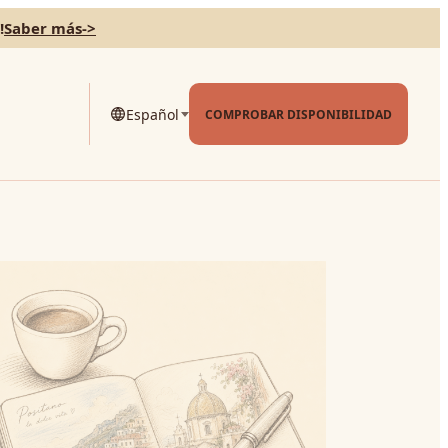
!
Saber más
->
Español
COMPROBAR DISPONIBILIDAD