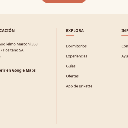
CACIÓN
EXPLORA
IN
Guglielmo Marconi 358
Dormitorios
Cóm
7 Positano SA
a
Experiencias
Ayu
Guías
rir en Google Maps
Ofertas
App de Brikette