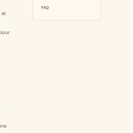
FAQ
 et
 pour
r
 une