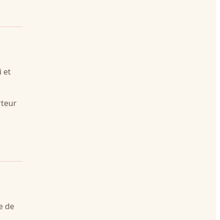
 et
rteur
e de