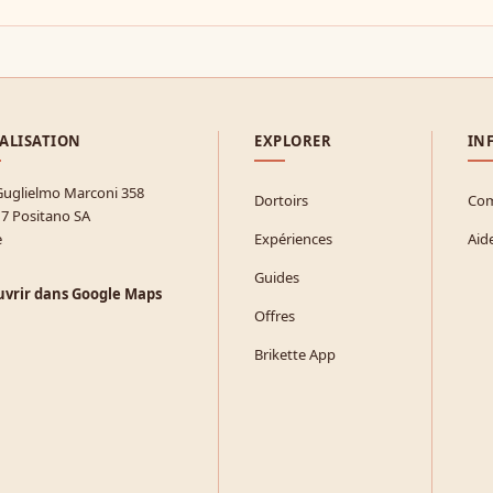
ALISATION
EXPLORER
IN
Guglielmo Marconi 358
Dortoirs
Com
7 Positano SA
e
Expériences
Aid
Guides
vrir dans Google Maps
Offres
Brikette App