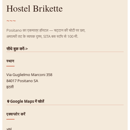
Hostel Brikette
~~~
Positano का एकमात्र हॉस्टल — चट्टान की चोटी पर छत,
अमाल्फी तट के व्यापक दृश्य, SITA बस स्टॉप से 100 मी.
सीधे बुक करें
->
स्थान
Via Guglielmo Marconi 358
84017 Positano SA
इटली
Google Maps में खोलें
एक्सप्लोर करें
डॉर्म