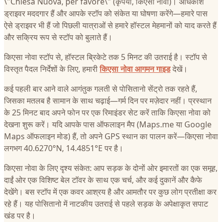
\"Chiesa Nuova, per favore\" (कृपया, किएसा नोवा)। अधिकांश
ड्राइवर मददगार हैं और आपके स्टॉप को संकेत या घोषणा करेंगे—हमारे पास
ऐसे ड्राइवर भी हैं जो पिछली यात्राओं से हमारे हॉस्टल मेहमानों को याद करते हैं
और सक्रिय रूप से स्टॉप को बुलाते हैं।
किएसा नोवा स्टॉप से, हॉस्टल ब्रिकेटे तक 5 मिनट की उतराई है। स्टॉप से
विस्तृत पैदल निर्देशों के लिए, हमारी
किएसा नोवा आगमन गाइड
देखें।
कई पहली बार आने वाले आगंतुक गलती से पोसितानो सेंट्रो तक रहते हैं,
जिसका मतलब है सामान के साथ चढ़ाई—गर्म दिन पर मज़ेदार नहीं। प्रस्थान
के 25 मिनट बाद अपने फोन पर एक रिमाइंडर सेट करें ताकि किएसा नोवा को
देखना शुरू करें। यदि आपके पास ऑफलाइन मैप (Maps.me या Google
Maps ऑफलाइन मोड) हैं, तो अपने GPS स्थान का पालन करें—किएसा नोवा
लगभग 40.6270°N, 14.4851°E पर है।
किएसा नोवा के लिए दृश्य संकेत: आप सड़क के दोनों ओर इमारतों का एक समूह,
दाईं ओर एक विशिष्ट बेल टॉवर के साथ एक चर्च, और कई दुकानें और कैफे
देखेंगे। बस स्टॉप में एक कवर आश्रय है और आमतौर पर कुछ लोग प्रतीक्षा कर
रहे हैं। यह पोसितानो में नाटकीय उतराई से पहले सड़क के अपेक्षाकृत सपाट
खंड पर है।