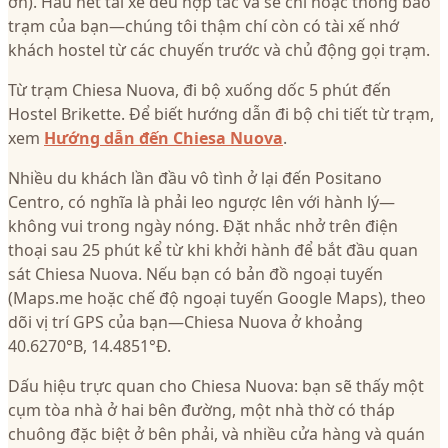
ơn). Hầu hết tài xế đều hợp tác và sẽ chỉ hoặc thông báo
trạm của bạn—chúng tôi thậm chí còn có tài xế nhớ
khách hostel từ các chuyến trước và chủ động gọi trạm.
Từ trạm Chiesa Nuova, đi bộ xuống dốc 5 phút đến
Hostel Brikette. Để biết hướng dẫn đi bộ chi tiết từ trạm,
xem
Hướng dẫn đến Chiesa Nuova
.
Nhiều du khách lần đầu vô tình ở lại đến Positano
Centro, có nghĩa là phải leo ngược lên với hành lý—
không vui trong ngày nóng. Đặt nhắc nhở trên điện
thoại sau 25 phút kể từ khi khởi hành để bắt đầu quan
sát Chiesa Nuova. Nếu bạn có bản đồ ngoại tuyến
(Maps.me hoặc chế độ ngoại tuyến Google Maps), theo
dõi vị trí GPS của bạn—Chiesa Nuova ở khoảng
40.6270°B, 14.4851°Đ.
Dấu hiệu trực quan cho Chiesa Nuova: bạn sẽ thấy một
cụm tòa nhà ở hai bên đường, một nhà thờ có tháp
chuông đặc biệt ở bên phải, và nhiều cửa hàng và quán