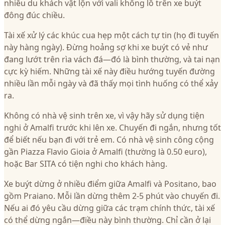
nhiều du khách vật lộn với vali khổng lồ trên xe buýt
đông đúc chiều.
Tài xế xử lý các khúc cua hẹp một cách tự tin (họ đi tuyến
này hàng ngày). Đừng hoảng sợ khi xe buýt có vẻ như
đang lướt trên rìa vách đá—đó là bình thường, và tai nạn
cực kỳ hiếm. Những tài xế này điều hướng tuyến đường
nhiều lần mỗi ngày và đã thấy mọi tình huống có thể xảy
ra.
Không có nhà vệ sinh trên xe, vì vậy hãy sử dụng tiện
nghi ở Amalfi trước khi lên xe. Chuyến đi ngắn, nhưng tốt
để biết nếu bạn đi với trẻ em. Có nhà vệ sinh công cộng
gần Piazza Flavio Gioia ở Amalfi (thường là 0.50 euro),
hoặc Bar SITA có tiện nghi cho khách hàng.
Xe buýt dừng ở nhiều điểm giữa Amalfi và Positano, bao
gồm Praiano. Mỗi lần dừng thêm 2-5 phút vào chuyến đi.
Nếu ai đó yêu cầu dừng giữa các trạm chính thức, tài xế
có thể dừng ngắn—điều này bình thường. Chỉ cần ở lại