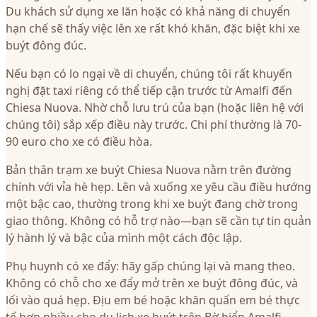
Du khách sử dụng xe lăn hoặc có khả năng di chuyển
hạn chế sẽ thấy việc lên xe rất khó khăn, đặc biệt khi xe
buýt đông đúc.
Nếu bạn có lo ngại về di chuyển, chúng tôi rất khuyến
nghị đặt taxi riêng có thể tiếp cận trước từ Amalfi đến
Chiesa Nuova. Nhờ chỗ lưu trú của bạn (hoặc liên hệ với
chúng tôi) sắp xếp điều này trước. Chi phí thường là 70-
90 euro cho xe có điều hòa.
Bản thân trạm xe buýt Chiesa Nuova nằm trên đường
chính với vỉa hè hẹp. Lên và xuống xe yêu cầu điều hướng
một bậc cao, thường trong khi xe buýt đang chờ trong
giao thông. Không có hỗ trợ nào—bạn sẽ cần tự tin quản
lý hành lý và bậc của mình một cách độc lập.
Phụ huynh có xe đẩy: hãy gấp chúng lại và mang theo.
Không có chỗ cho xe đẩy mở trên xe buýt đông đúc, và
lối vào quá hẹp. Địu em bé hoặc khăn quấn em bé thực