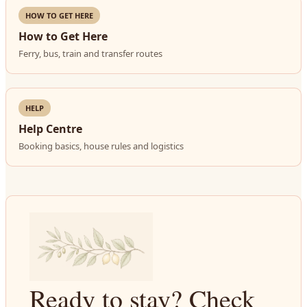
HOW TO GET HERE
How to Get Here
Ferry, bus, train and transfer routes
HELP
Help Centre
Booking basics, house rules and logistics
Ready to stay? Check