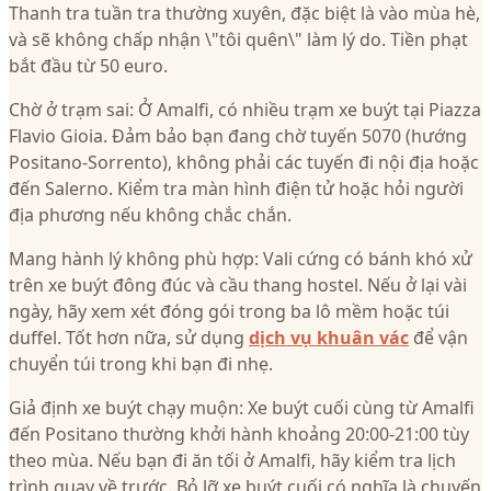
Thanh tra tuần tra thường xuyên, đặc biệt là vào mùa hè,
và sẽ không chấp nhận \"tôi quên\" làm lý do. Tiền phạt
bắt đầu từ 50 euro.
Chờ ở trạm sai: Ở Amalfi, có nhiều trạm xe buýt tại Piazza
Flavio Gioia. Đảm bảo bạn đang chờ tuyến 5070 (hướng
Positano-Sorrento), không phải các tuyến đi nội địa hoặc
đến Salerno. Kiểm tra màn hình điện tử hoặc hỏi người
địa phương nếu không chắc chắn.
Mang hành lý không phù hợp: Vali cứng có bánh khó xử
trên xe buýt đông đúc và cầu thang hostel. Nếu ở lại vài
ngày, hãy xem xét đóng gói trong ba lô mềm hoặc túi
duffel. Tốt hơn nữa, sử dụng
dịch vụ khuân vác
để vận
chuyển túi trong khi bạn đi nhẹ.
Giả định xe buýt chạy muộn: Xe buýt cuối cùng từ Amalfi
đến Positano thường khởi hành khoảng 20:00-21:00 tùy
theo mùa. Nếu bạn đi ăn tối ở Amalfi, hãy kiểm tra lịch
trình quay về trước. Bỏ lỡ xe buýt cuối có nghĩa là chuyến