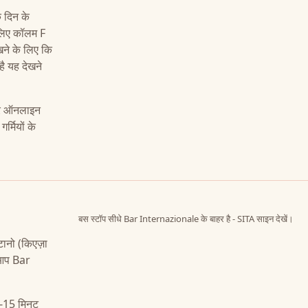
क दिन के
 लिए कॉलम F
खने के लिए कि
ै यह देखने
 ऑनलाइन
र्मियों के
बस स्टॉप सीधे Bar Internazionale के बाहर है - SITA साइन देखें।
ानो (किएज़ा
। आप Bar
 10-15 मिनट