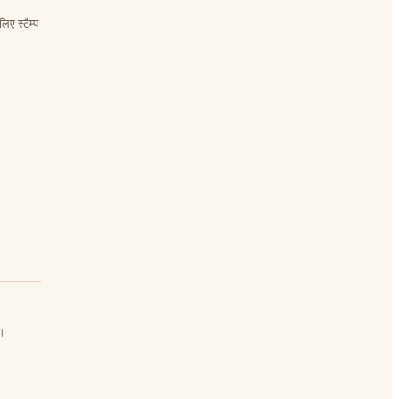
िए स्टैम्प
ं।