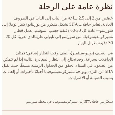
نظرة عامة على الرحلة
خصّص من 2 إلى 2.5 ساعة من الباب إلى الباب في الظروف
العادية. تغادر حافلات SITA بشكل متكرر من بوزيتانو (كييزا نوفا) إلى
سورينتو—عادة كل 30-60 دقيقة حسب الموسم. يعمل قطار
تشيركومفيسوفيانا من سورينتو إلى نابولي غاريبالدي تقريبًا كل 20-
30 دقيقة طوال اليوم.
في الصيف (يونيو-سبتمبر)، أضف وقت انتظار إضافي: تمتلئ
الحافلات بسرعة، وقد تحتاج إلى انتظار المغادرة التالية إذا لم تتمكن
من الصعود. في الشتاء، تحقق من الجداول الزمنية مسبقًا حيث تقلل
SITA من التردد ويواجه تشيركومفيسوفيانا أحيانًا تأخيرات أو إلغاءات
بسبب الصيانة أو الإضرابات.
ستغيّر من حافلة SITA إلى تشيركومفيسوفيانا في محطة سورينتو.