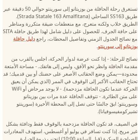
تستغرق رحلة الحافلة من بوزيتانو إلى سورينتو حوالي 50 دقيقة عبر
طريق SS163 الساحلي (Strada Statale 163 Amalfitana).
الطريق خلاب ولكنه متعرج، مع منعطفات ضيقة متكررة ومناظر
على حافة الجرف. للحصول على دليل شامل لهذا طريق حافلة SITA
مع نصائح الجدول الزمني وتفاصيل المحطات، راجع
دليل حافلة
بوزيتانو إلى سورينتو
.
نصائح للرحلة: - إذا كنت عرضة لدوار الحركة، اجلس بالقرب من
مقدمة الحافلة وانظر نحو الأفق، وليس إلى هاتفك. - مساحة الأمتعة
محدودة—يمكن وضع الحقائب الأصغر على حضنك أو بين قدميك؛ قد
تحتاج الحقائب الأكبر إلى الوقوف في الممر (الذي يمكن أن يعيق
الحركة عندما تكون الحافلة مزدحمة). - لا يوجد مرحاض أو WiFi
على متن الطائرة. - تتوقف الحافلة عدة مرات بين بوزيتانو
وسورينتو؛ ابقَ جالسًا حتى تصل إلى المحطة الأخيرة (سورينتو
تشيركومفيسوفيانا).
في الصيف، قد تكون الحافلة مزدحمة بالوقوف فقط ودافئة بشكل
غير مريح. إذا كنت تسافر في يوليو أو أغسطس، استهدف المغادرات
الصباحية المبكرة (قبل الساعة 10:00) لتجنب ذروة الحرارة