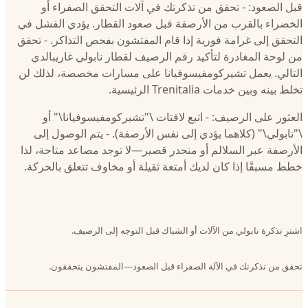
قبل الصعود: - تحقق من تذكرتك في آلات التحقق الصفراء أو
الخضراء بالقرب من الأرصفة قبل صعود القطار. يؤدي الفشل في
التحقق إلى غرامة فورية إذا قام المفتشون بفحص التذاكر. - تحقق
من لوحة المغادرة لتأكيد رقم الرصيف لقطار نابولي غاريبالدي
التالي. يعمل تشيركومفيسوفيانا على مسارات مخصصة، لذلك لن
تخلط بينه وبين خدمات Trenitalia الرئيسية.
العثور على الرصيف: - اتبع لافتات \"تشيركومفيسوفيانا\" أو
\"نابولي\" (كلاهما يؤدي إلى نفس الأرصفة). - يتم الوصول إلى
الأرصفة عبر السلالم أو منحدر قصير—لا توجد مصاعد متاحة، لذا
خطط مسبقًا إذا كان لديك أمتعة ثقيلة أو مخاوف تتعلق بالحركة.
اشترِ تذكرة نابولي من الآلات أو الشباك قبل التوجه إلى الرصيف.
تحقق من تذكرتك في الآلة الصفراء قبل الصعود—المفتشون يتحققون.