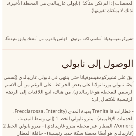
المحطات إذا لم تكن متأكدًا (نابولي غاريبالدي هي المحطة الأخيرة،
لذلك لا يمكنك تفويتها).
تشيركومفيسوفيانا أساسي لكنه موثوق—اجلس بالقرب من أمتعتك وابقَ متيقظًا.
الوصول إلى نابولي
ابقَ على تشيركومفيسوفيانا حتى ينتهي في نابولي غاريبالدي (يُسمى
أيضًا نابولي بورتا نولانا على بعض الخرائط، على الرغم من أن الاسم
الرسمي للمحطة هو غاريبالدي). من هناك، اتبع اللافتات إلى الردهة
الرئيسية للانتقال إلى:
- قطارات Trenitalia بعيدة المدى (Frecciarossa، Intercity،
الخدمات الإقليمية) - مترو نابولي الخط 1 (إلى وسط المدينة،
Vomero، المطار عبر محطة مترو غاريبالدي) - مترو نابولي الخط 2
(غاريبالدي هو أيضًا محطة سكة حديد رئيسية) - حافلة المطار