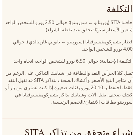
التكلفة
حافلة SITA (بوزيتانو ← سورينتو): حوالي 2.50 يورو للشخص الواحد
(تتغير الأسعار سنويًا؛ تحقق عند نقطة الشراء).
قطار تشيركومفيسوفيانا (سورينتو ← نابولي غاريبالدي): حوالي
4.00 يورو للشخص الواحد.
التكلفة الإجمالية: حوالي 6.50 يورو للشخص الواحد، اتجاه واحد.
تقبل كلا الجزأين النقد والبطاقة في شبابيك التذاكر، على الرغم من
أن متاجر التبغ الأصغر وأكشاك الصحف لتذاكر SITA قد تقبل النقد
فقط. احتفظ بـ 10-20 يورو بفئات صغيرة إذا كنت تشتري من بار أو
كشك صحف. تقبل آلات وشبابيك تذاكر تشيركومفيسوفيانا في
سورينتو بطاقات الائتمان/الخصم الرئيسية.
شراء وتحقق من تذاكر SITA