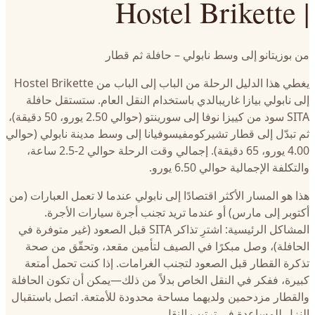
| Hostel Brikette
من بوزيتانو إلى وسط نابولي – حافلة ثم قطار
يغطي هذا الدليل الرحلة من الباب إلى الباب من Hostel Brikette
إلى نابولي بيازا غاريبالدي باستخدام النقل العام. ستستقل حافلة
SITA سود من كييزا نوفا إلى سورينتو (حوالي 2.50 يورو، 50 دقيقة)،
ثم تبدّل إلى قطار تشيركومفيسوفيانا إلى وسط مدينة نابولي (حوالي
4.00 يورو، 65 دقيقة). إجمالي وقت الرحلة حوالي 2-2.5 ساعة،
والتكلفة الإجمالية حوالي 6.50 يورو.
هذا هو المسار الأكثر اقتصادًا إلى نابولي عندما لا تعمل العبارات (من
أكتوبر إلى مارس) أو عندما تريد تجنب أجرة سيارات الأجرة.
المشاكل الرئيسية: اشترِ تذاكر SITA قبل الصعود (غير متوفرة في
الحافلة)، وصل مبكرًا في الصيف لتأمين مقعد، وتحقّق من صحة
تذكرة القطار قبل الصعود لتجنب الغرامات. إذا كنت تحمل أمتعة
كبيرة، ففكر في النقل الخاص بدلاً من ذلك—يمكن أن تكون الحافلة
والقطار مزدحمين ولديهما مساحة محدودة للأمتعة. اتصل باستقبال
النزل للمساعدة في ترتيب النقل.