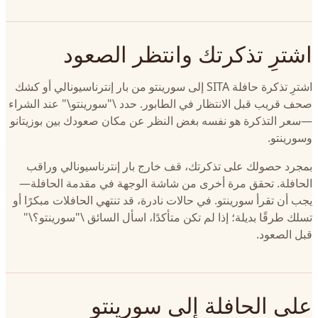
اشترِ تذكرتك وانتظر الصعود
اشترِ تذكرة حافلة SITA إلى سورينتو من بار إنترناسيونالي أو كشك
صحف قريب قبل الانتظار في الطابور. حدد \"سورينتو\" عند الشراء
—سعر التذكرة هو نفسه بغض النظر عن مكان صعودك بين بوزيتانو
وسورينتو.
بمجرد حصولك على تذكرتك، قف خارج بار إنترناسيونالي وراقب
الحافلة. تحقق مرة أخرى من شاشة الوجهة في مقدمة الحافلة—
يجب أن تقرأ سورينتو. في حالات نادرة، قد تنتهي الحافلات مبكرًا أو
تسلك طرقًا بديلة؛ إذا لم تكن متأكدًا، اسأل السائق \"سورينتو؟\"
قبل الصعود.
على الحافلة إلى سورينتو