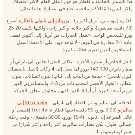
هذا المسار بالحافلة والقطار هو خيار النقل العام الأكثر اقتصادًا،
ولكن ليس دائمًا الأكثر ملاءمة. ضع في اعتبارك هذه البدائل:
العبّارة (موسمي، أبريل-أكتوبر): -
بوزيتانو إلى نابولي بالعبّارة
أسرع
(70 دقيقة مباشرة)، وأكثر خلابة، وأكثر راحة، ولكنها تكلف 20-25
يورو للشخص الواحد. - تعمل العبارات من أبريل إلى أكتوبر فقط،
عادة 1-2 مغادرة في اليوم. - لا توجد قيود على الأمتعة؛ أسهل
للمسافرين الذين لديهم حقائب كبيرة.
النقل الخاص أو سيارة الأجرة: - يكلف النقل الخاص إلى نابولي أو
مطار نابولي 100-140 يورو لما يصل إلى 4 ركاب (اتصل باستقبال
النزل للحجز). - خدمة من الباب إلى الباب؛ بدون اتصالات، بدون
انتظار. - الخيار الأفضل لمجموعات من 3-4، والمسافرون الذين
لديهم أمتعة كبيرة، أو أولئك الذين لديهم مخاوف تتعلق بالحركة.
الحافلة إلى ساليرنو، ثم القطار إلى نابولي: -
حافلة SITA إلى
ساليرنو
(3.00 يورو، 90 دقيقة) تليها قطار Trenitalia إقليمي أو
عالي السرعة إلى نابولي (4-15 يورو، 30-50 دقيقة). - وقت رحلة
إجمالي أطول، لكن قطارات ساليرنو أكثر راحة وأكثر تكرارًا من
تشيركومفيسوفيانا.