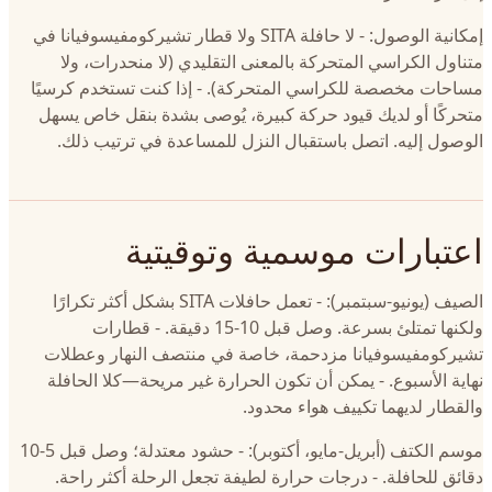
إمكانية الوصول: - لا حافلة SITA ولا قطار تشيركومفيسوفيانا في
متناول الكراسي المتحركة بالمعنى التقليدي (لا منحدرات، ولا
مساحات مخصصة للكراسي المتحركة). - إذا كنت تستخدم كرسيًا
متحركًا أو لديك قيود حركة كبيرة، يُوصى بشدة بنقل خاص يسهل
الوصول إليه. اتصل باستقبال النزل للمساعدة في ترتيب ذلك.
اعتبارات موسمية وتوقيتية
الصيف (يونيو-سبتمبر): - تعمل حافلات SITA بشكل أكثر تكرارًا
ولكنها تمتلئ بسرعة. وصل قبل 10-15 دقيقة. - قطارات
تشيركومفيسوفيانا مزدحمة، خاصة في منتصف النهار وعطلات
نهاية الأسبوع. - يمكن أن تكون الحرارة غير مريحة—كلا الحافلة
والقطار لديهما تكييف هواء محدود.
موسم الكتف (أبريل-مايو، أكتوبر): - حشود معتدلة؛ وصل قبل 5-10
دقائق للحافلة. - درجات حرارة لطيفة تجعل الرحلة أكثر راحة.