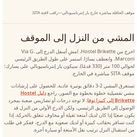
موقف الحافلة مباشرة خارج بار إنترناسيونالي—راقب لافتة SITA.
المشي من النزل إلى الموقف
اخرج من Hostel Brikette، امشِ أسفل الدرج إلى Via G.
Marconi، وانعطف يسارًا. استمر على طول الطريق الرئيسي
لحوالي 100 متر (330 قدمًا). سيكون بار إنترناسيونالي على يسارك؛
موقف SITA مباشرة في الخارج.
تستغرق المشي 2-3 دقائق بوتيرة عادية. للحصول على إرشادات
مشي تفصيلية خطوة بخطوة مع الصور، راجع
دليل Hostel
Brikette إلى كييزا نوفا
. لا توجد درجات أو تضاريس صعبة بمجرد
الوصول إلى الطريق الرئيسي، ولكن الدرج الأولي من النزل قد
يكون صعبًا إذا كان لديك أمتعة ثقيلة أو مخاوف تتعلق بالحركة. إذا
كنت تسافر بحقائب كبيرة أو لديك صعوبة مع الدرج، ففكر في طلب
من استقبال النزل ترتيب نقل الأمتعة أو سيارة أجرة.