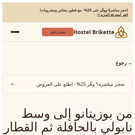
احجز مباشرةً ووفّر حتى 25% - مع فطور مجاني ومشروبات!
انقر لمعرفة المزيد
->
Hostel Brikette
تحقق من التوفر
←
رجوع
تحجز مباشرة؟ وفّر 25% - اطلع على العروض
->
من بوزيتانو إلى وسط
نابولي بالحافلة ثم القطار