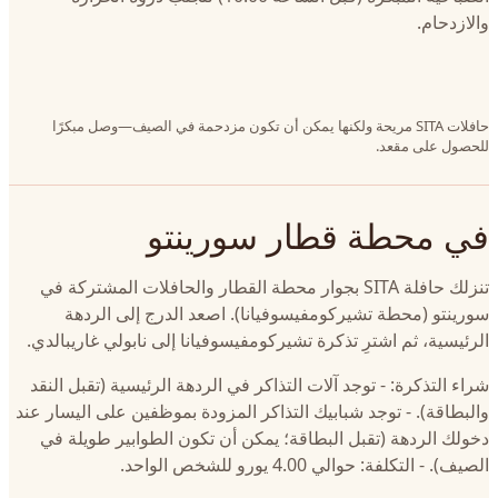
والازدحام.
حافلات SITA مريحة ولكنها يمكن أن تكون مزدحمة في الصيف—وصل مبكرًا
للحصول على مقعد.
في محطة قطار سورينتو
تنزلك حافلة SITA بجوار محطة القطار والحافلات المشتركة في
سورينتو (محطة تشيركومفيسوفيانا). اصعد الدرج إلى الردهة
الرئيسية، ثم اشترِ تذكرة تشيركومفيسوفيانا إلى نابولي غاريبالدي.
شراء التذكرة: - توجد آلات التذاكر في الردهة الرئيسية (تقبل النقد
والبطاقة). - توجد شبابيك التذاكر المزودة بموظفين على اليسار عند
دخولك الردهة (تقبل البطاقة؛ يمكن أن تكون الطوابير طويلة في
الصيف). - التكلفة: حوالي 4.00 يورو للشخص الواحد.