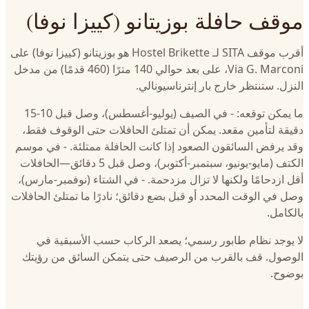
موقف حافلة بوزيتانو (كييزا نوفا)
أقرب موقف SITA لـ Hostel Brikette هو بوزيتانو (كييزا نوفا) على
Via G. Marconi، على بعد حوالي 140 مترًا (460 قدمًا) من مدخل
النزل. ستنتظر خارج بار إنترناسيونالي.
ما يمكن توقعه: - في الصيف (يوليو-أغسطس)، وصل قبل 10-15
دقيقة لتأمين مقعد. يمكن أن تمتلئ الحافلات حتى الوقوف فقط،
وقد يرفض السائقون الصعود إذا كانت الحافلة ممتلئة. - في موسم
الكتف (مايو-يونيو، سبتمبر-أكتوبر)، وصل قبل 5 دقائق—الحافلات
أقل ازدحامًا ولكنها لا تزال مزدحمة. - في الشتاء (نوفمبر-مارس)،
وصل في الوقت المحدد أو قبل بضع دقائق؛ نادرًا ما تمتلئ الحافلات
بالكامل.
لا يوجد نظام طابور رسمي؛ يصعد الركاب حسب الأسبقية في
الوصول. قف بالقرب من الرصيف حتى يتمكن السائق من رؤيتك
بوضوح.