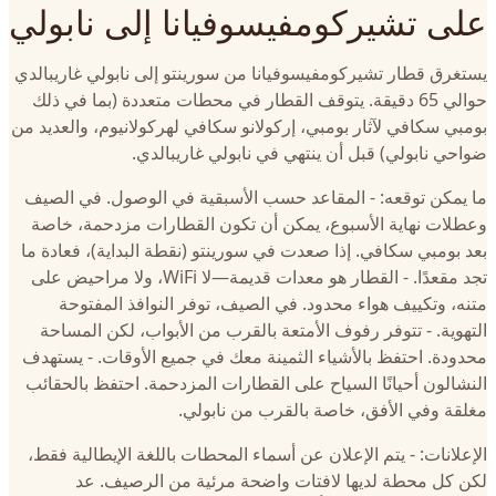
على تشيركومفيسوفيانا إلى نابولي
يستغرق قطار تشيركومفيسوفيانا من سورينتو إلى نابولي غاريبالدي
حوالي 65 دقيقة. يتوقف القطار في محطات متعددة (بما في ذلك
بومبي سكافي لآثار بومبي، إركولانو سكافي لهركولانيوم، والعديد من
ضواحي نابولي) قبل أن ينتهي في نابولي غاريبالدي.
ما يمكن توقعه: - المقاعد حسب الأسبقية في الوصول. في الصيف
وعطلات نهاية الأسبوع، يمكن أن تكون القطارات مزدحمة، خاصة
بعد بومبي سكافي. إذا صعدت في سورينتو (نقطة البداية)، فعادة ما
تجد مقعدًا. - القطار هو معدات قديمة—لا WiFi، ولا مراحيض على
متنه، وتكييف هواء محدود. في الصيف، توفر النوافذ المفتوحة
التهوية. - تتوفر رفوف الأمتعة بالقرب من الأبواب، لكن المساحة
محدودة. احتفظ بالأشياء الثمينة معك في جميع الأوقات. - يستهدف
النشالون أحيانًا السياح على القطارات المزدحمة. احتفظ بالحقائب
مغلقة وفي الأفق، خاصة بالقرب من نابولي.
الإعلانات: - يتم الإعلان عن أسماء المحطات باللغة الإيطالية فقط،
لكن كل محطة لديها لافتات واضحة مرئية من الرصيف. عد