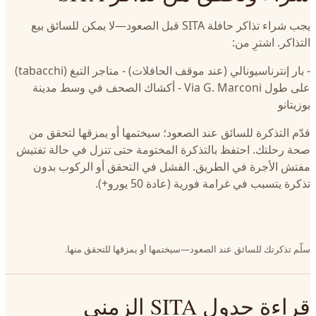
يجب شراء تذاكر حافلة SITA قبل الصعود—لا يمكن للسائق بيع
التذاكر. اشترِ من:
- بار إنترناسيونالي (عند موقف الحافلات) - متاجر التبغ (tabacchi)
على طول Via G. Marconi - أكشاك الصحف في وسط مدينة
بوزيتانو
قدّم التذكرة للسائق عند الصعود؛ سيختمها أو يمزقها لتحقق من
صحة رحلتك. احتفظ بالتذكرة المختومة حتى تنزل في حالة تفتيش
مفتش الأجرة في الطريق. الفشل في التحقق أو الركوب بدون
تذكرة يتسبب في غرامة فورية (عادة 50 يورو+).
سلّم تذكرتك للسائق عند الصعود—سيختمها أو يمزقها للتحقق منها.
قراءة جدول SITA الزمني