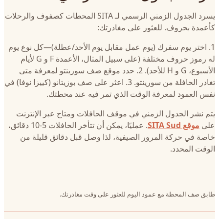
يسرد الجدول الزمني الرسمي لـ SITA المحطات كصفوف والرحلات
كأعمدة بحروف. للعثور على مغادرتك:
1. اختر يوم سفرك (يوم عمل مقابل يوم الأحد/عطلة)—كل نوع يوم
له رموز حروف مختلفة (على سبيل المثال، الأعمدة F و G لأيام
الأسبوع، G و H للأحد). 2. حدد موقع صف سورينتو لمعرفة متى
تغادر الحافلة من سورينتو. 3. اعثر على صف بوزيتانو (كييزا نوفا) في
نفس العمود لمعرفة الوقت الذي تمر فيه عند محطتك.
يتم نشر الجدول الزمني في موقف الحافلات ومتاح عبر الإنترنت
على
موقع SITA Sud
. عمليًا، يمكن أن تتأخر الحافلات 5-10 دقائق،
خاصة في حركة المرور الصيفية، لذا وصل قبل دقائق قليلة من
الوقت المحدد.
طابق صف المحطة مع عمود اليوم للعثور على وقت مغادرتك.