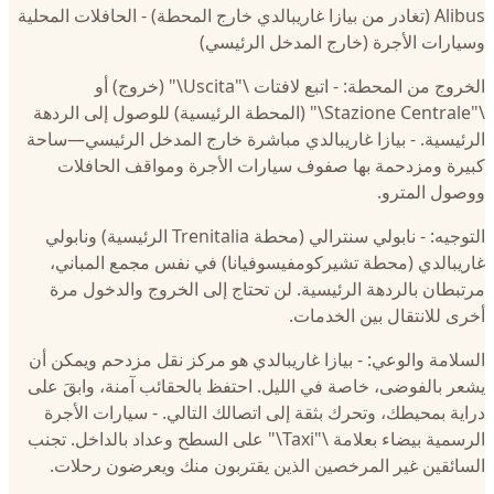
Alibus (تغادر من بيازا غاريبالدي خارج المحطة) - الحافلات المحلية
وسيارات الأجرة (خارج المدخل الرئيسي)
الخروج من المحطة: - اتبع لافتات \"Uscita\" (خروج) أو
\"Stazione Centrale\" (المحطة الرئيسية) للوصول إلى الردهة
الرئيسية. - بيازا غاريبالدي مباشرة خارج المدخل الرئيسي—ساحة
كبيرة ومزدحمة بها صفوف سيارات الأجرة ومواقف الحافلات
ووصول المترو.
التوجيه: - نابولي سنترالي (محطة Trenitalia الرئيسية) ونابولي
غاريبالدي (محطة تشيركومفيسوفيانا) في نفس مجمع المباني،
مرتبطان بالردهة الرئيسية. لن تحتاج إلى الخروج والدخول مرة
أخرى للانتقال بين الخدمات.
السلامة والوعي: - بيازا غاريبالدي هو مركز نقل مزدحم ويمكن أن
يشعر بالفوضى، خاصة في الليل. احتفظ بالحقائب آمنة، وابقَ على
دراية بمحيطك، وتحرك بثقة إلى اتصالك التالي. - سيارات الأجرة
الرسمية بيضاء بعلامة \"Taxi\" على السطح وعداد بالداخل. تجنب
السائقين غير المرخصين الذين يقتربون منك ويعرضون رحلات.