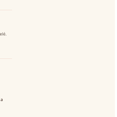
elé.
 a