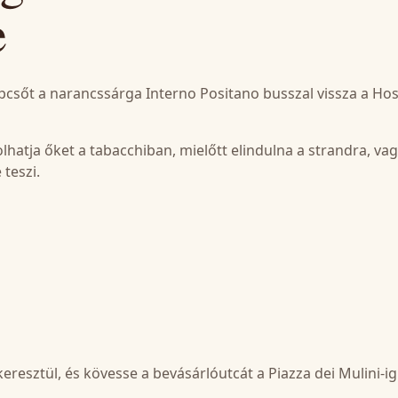
e
épcsőt a narancssárga Interno Positano busszal vissza a Hos
hatja őket a tabacchiban, mielőtt elindulna a strandra, va
 teszi.
keresztül, és kövesse a bevásárlóutcát a Piazza dei Mulini-ig