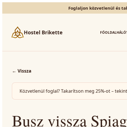
Foglaljon közvetlenül és ta
Hostel Brikette
FŐOLDAL
HÁLÓ
←
Vissza
Közvetlenül foglal? Takarítson meg 25%-ot – tekin
Busz vissza Spia