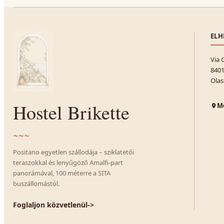
ELH
Via 
8401
Olas
Hostel Brikette
Me
~~~
Positano egyetlen szállodája – sziklatetői
teraszokkal és lenyűgöző Amalfi-part
panorámával, 100 méterre a SITA
buszállomástól.
Foglaljon közvetlenül
->