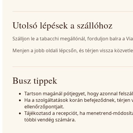
Utolsó lépések a szállóhoz
Szálljon le a tabacchi megállónál, forduljon balra a Via
Menjen a jobb oldali lépcsőn, és térjen vissza közvetl
Busz tippek
Tartson magánál pótjegyet, hogy azonnal felszáll
Ha a szolgáltatások korán befejeződnek, térjen 
ellenőrzőpontjait.
Tájékoztasd a recepciót, ha menetrend-módosítás
többi vendég számára.