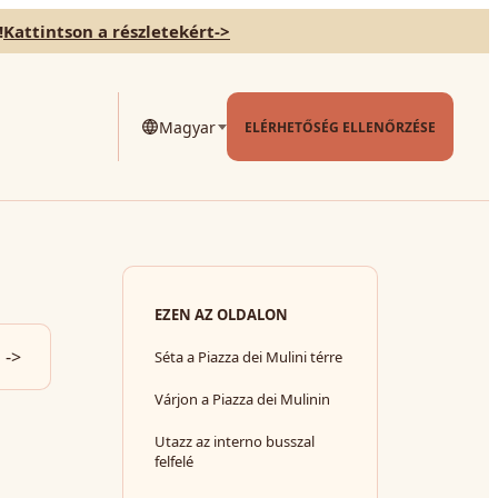
!
Kattintson a részletekért
->
Magyar
ELÉRHETŐSÉG ELLENŐRZÉSE
EZEN AZ OLDALON
->
Séta a Piazza dei Mulini térre
Várjon a Piazza dei Mulinin
Utazz az interno busszal
felfelé