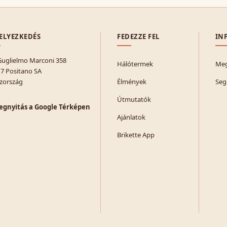
ELYEZKEDÉS
FEDEZZE FEL
IN
Guglielmo Marconi 358
Hálótermek
Meg
7 Positano SA
zország
Élmények
Seg
Útmutatók
gnyitás a Google Térképen
Ajánlatok
Brikette App