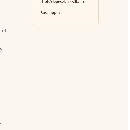
Utolsó lépések a szállóhoz
Busz tippek
tel
gy
.