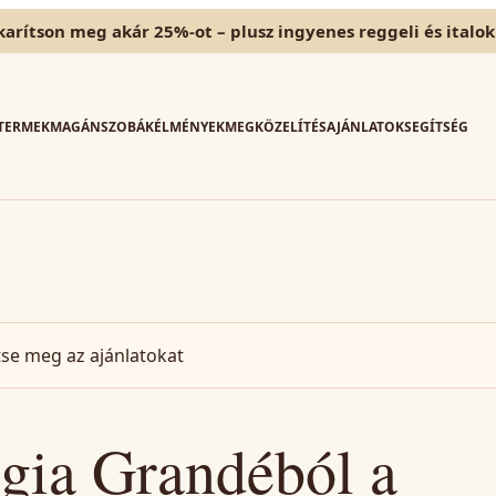
karítson meg akár 25%-ot – plusz ingyenes reggeli és italok
TERMEK
MAGÁNSZOBÁK
ÉLMÉNYEK
MEGKÖZELÍTÉS
AJÁNLATOK
SEGÍTSÉG
tse meg az ajánlatokat
ggia Grandéból a