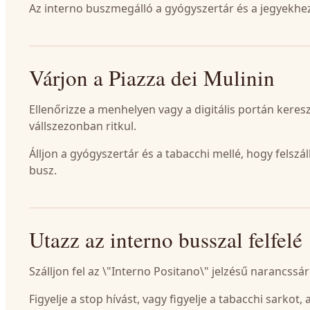
Az interno buszmegálló a gyógyszertár és a jegyekhez
Várjon a Piazza dei Mulinin
Ellenőrizze a menhelyen vagy a digitális portán keres
vállszezonban ritkul.
Álljon a gyógyszertár és a tabacchi mellé, hogy fels
busz.
Utazz az interno busszal felfelé
Szálljon fel az \"Interno Positano\" jelzésű narancssá
Figyelje a stop hívást, vagy figyelje a tabacchi sarko