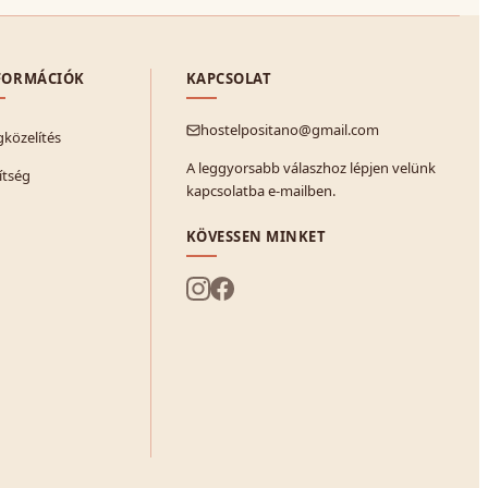
FORMÁCIÓK
KAPCSOLAT
hostelpositano@gmail.com
közelítés
A leggyorsabb válaszhoz lépjen velünk
ítség
kapcsolatba e-mailben.
KÖVESSEN MINKET