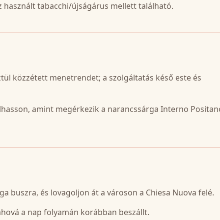
 használt tabacchi/újságárus mellett található.
ztül közzétett menetrendet; a szolgáltatás késő este és
zállhasson, amint megérkezik a narancssárga Interno Positan
rga buszra, és lovagoljon át a városon a Chiesa Nuova felé.
t, ahová a nap folyamán korábban beszállt.