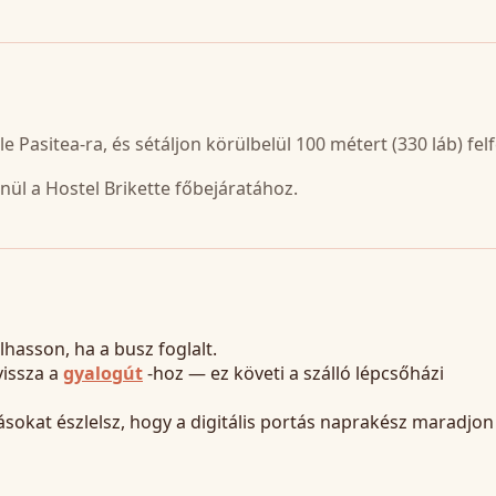
le Pasitea-ra, és sétáljon körülbelül 100 métert (330 láb) felf
enül a Hostel Brikette főbejáratához.
hasson, ha a busz foglalt.
vissza a
gyalogút
-hoz — ez követi a szálló lépcsőházi
okat észlelsz, hogy a digitális portás naprakész maradjon