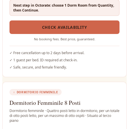
Next step in Octorate: choose 1 Dorm Room from Quantity,
then Continue.
CHECK AVAILABILITY
No booking fees. Best price, guaranteed.
✓
Free cancellation up to 2 days before arrival.
✓
1 guest per bed. ID required at check-in.
✓
Safe, secure, and female friendly.
♀
DORMITORIO FEMMINILE
Dormitorio Femminile 8 Posti
Dormitorio femminile · Quattro posti letto in dormitorio, per un totale
di otto posti letto, per un massimo di otto ospiti · Situato al terzo
piano