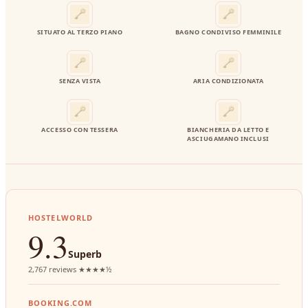
SITUATO AL TERZO PIANO
BAGNO CONDIVISO FEMMINILE
SENZA VISTA
ARIA CONDIZIONATA
ACCESSO CON TESSERA
BIANCHERIA DA LETTO E
ASCIUGAMANO INCLUSI
HOSTELWORLD
9.3
Superb
2,767 reviews ★★★★½
BOOKING.COM