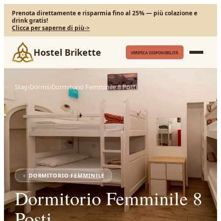
Prenota direttamente e risparmia fino al 25% — più colazione e
drink gratis!
Clicca per saperne di più
->
Hostel Brikette
VERIFICA DISPONIBILITÀ
Stay
›
Dorms
›
Dormitorio Femminile 8 Posti
♀
DORMITORIO FEMMINILE
Dormitorio Femminile 8
Posti