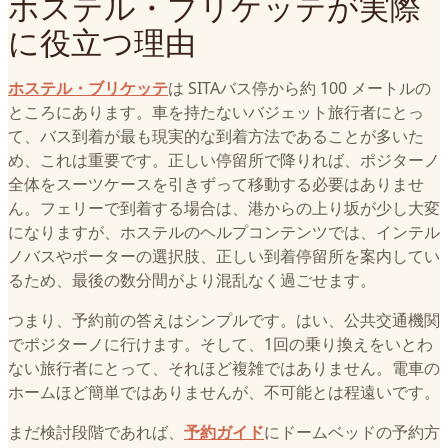
ホステル・ブリケッテが実際
に役立つ理由
ホステル・ブリケッテ
は SITAバス停から約 100 メートルの
ところにあります。車を持たないバジェット旅行者にとっ
て、バス到着が最も現実的な到着方法であることが多いた
め、これは重要です。正しい停留所で降りれば、ポジターノ
全体をスーツケースを引きずって移動する必要はありませ
ん。フェリーで到着する場合は、港からの上り坂が少し大変
になりますが、ホステルのヘルプコンテンツでは、インテル
ノバスやポーターの選択肢、正しい到着停留所を案内してい
るため、最後の数分間がより混乱なく過ごせます。
つまり、予約前の答えはシンプルです。はい、公共交通機関
でポジターノに行けます。そして、1回の乗り換えをいとわ
ない旅行者にとって、それほど複雑ではありません。電車の
ホームほど簡単ではありませんが、不可能とは程遠いです。
まだ検討段階であれば、
予約ガイド
にドームベッドの予約方