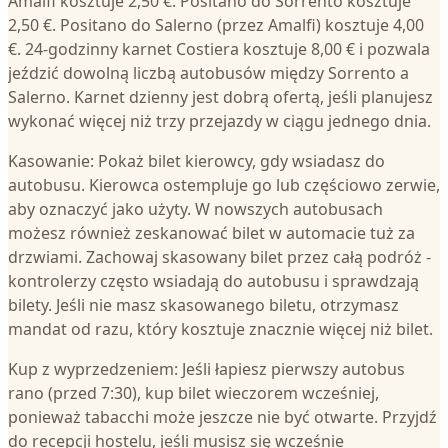
Amalfi kosztuje 2,50 €. Positano do Sorrento kosztuje
2,50 €. Positano do Salerno (przez Amalfi) kosztuje 4,00
€. 24-godzinny karnet Costiera kosztuje 8,00 € i pozwala
jeździć dowolną liczbą autobusów między Sorrento a
Salerno. Karnet dzienny jest dobrą ofertą, jeśli planujesz
wykonać więcej niż trzy przejazdy w ciągu jednego dnia.
Kasowanie: Pokaż bilet kierowcy, gdy wsiadasz do
autobusu. Kierowca ostempluje go lub częściowo zerwie,
aby oznaczyć jako użyty. W nowszych autobusach
możesz również zeskanować bilet w automacie tuż za
drzwiami. Zachowaj skasowany bilet przez całą podróż -
kontrolerzy często wsiadają do autobusu i sprawdzają
bilety. Jeśli nie masz skasowanego biletu, otrzymasz
mandat od razu, który kosztuje znacznie więcej niż bilet.
Kup z wyprzedzeniem: Jeśli łapiesz pierwszy autobus
rano (przed 7:30), kup bilet wieczorem wcześniej,
ponieważ tabacchi może jeszcze nie być otwarte. Przyjdź
do recepcji hostelu, jeśli musisz się wcześnie