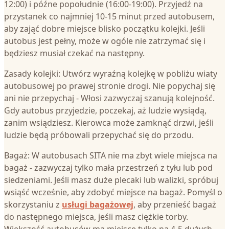
12:00) i późne popołudnie (16:00-19:00). Przyjedź na
przystanek co najmniej 10-15 minut przed autobusem,
aby zająć dobre miejsce blisko początku kolejki. Jeśli
autobus jest pełny, może w ogóle nie zatrzymać się i
będziesz musiał czekać na następny.
Zasady kolejki: Utwórz wyraźną kolejkę w pobliżu wiaty
autobusowej po prawej stronie drogi. Nie popychaj się
ani nie przepychaj - Włosi zazwyczaj szanują kolejność.
Gdy autobus przyjedzie, poczekaj, aż ludzie wysiądą,
zanim wsiądziesz. Kierowca może zamknąć drzwi, jeśli
ludzie będą próbowali przepychać się do przodu.
Bagaż: W autobusach SITA nie ma zbyt wiele miejsca na
bagaż - zazwyczaj tylko mała przestrzeń z tyłu lub pod
siedzeniami. Jeśli masz duże plecaki lub walizki, spróbuj
wsiąść wcześnie, aby zdobyć miejsce na bagaż. Pomyśl o
skorzystaniu z
usługi bagażowej
, aby przenieść bagaż
do następnego miejsca, jeśli masz ciężkie torby.