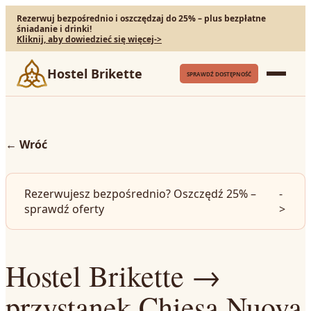
Rezerwuj bezpośrednio i oszczędzaj do 25% – plus bezpłatne
śniadanie i drinki!
Kliknij, aby dowiedzieć się więcej
->
Hostel Brikette
SPRAWDŹ DOSTĘPNOŚĆ
←
Wróć
Rezerwujesz bezpośrednio? Oszczędź 25% –
-
sprawdź oferty
>
Hostel Brikette →
przystanek Chiesa Nuova