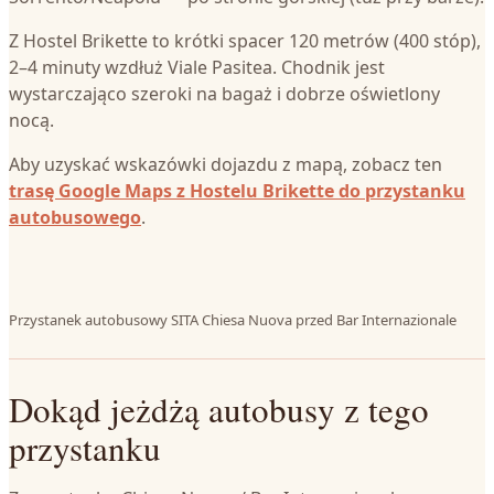
Z Hostel Brikette to krótki spacer 120 metrów (400 stóp),
2–4 minuty wzdłuż Viale Pasitea. Chodnik jest
wystarczająco szeroki na bagaż i dobrze oświetlony
nocą.
Aby uzyskać wskazówki dojazdu z mapą, zobacz ten
trasę Google Maps z Hostelu Brikette do przystanku
autobusowego
.
Przystanek autobusowy SITA Chiesa Nuova przed Bar Internazionale
Dokąd jeżdżą autobusy z tego
przystanku