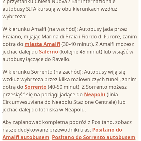
Z przystanku Chiesa Nuova / Bar Internazionale
autobusy SITA kursują w obu kierunkach wzdłuż
wybrzeża:
W kierunku Amalfi (na wschód): Autobusy jadą przez
Praiano, mijając Marina di Praia i Fiordo di Furore, zanim
dotrą do
miasta Amalfi
(30-40 minut). Z Amalfi możesz
jechać dalej do
Salerno
(kolejne 45 minut) lub wsiąść w
autobusy łączące do Ravello.
W kierunku Sorrento (na zachód): Autobusy wiją się
wzdłuż wybrzeża przez kilka malowniczych tuneli, zanim
dotrą do
Sorrento
(40-50 minut). Z Sorrento możesz
przesiąść się na pociągi jadące do
Neapolu
(linia
Circumvesuviana do Neapolu Stazione Centrale) lub
jechać dalej do lotniska w Neapolu.
Aby zaplanować kompletną podróż z Positano, zobacz
nasze dedykowane przewodniki tras:
Positano do
Amalfi autobusem
,
Positano do Sorrento autobusem
,