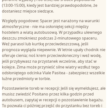
(13:00-15:00), kiedy jest bardziej prawdopodobne, że
dostaniesz miejsce siedzące.
Względy pogodowe: Spacer jest narażony na warunki
atmosferyczne - nie ma osłoniętej sekcji między
hostelem a wiatą autobusową. W przypadku ulewnego
deszczu zmokniesz podczas 2-minutowego spaceru.
Weź parasol lub kurtkę przeciwdeszczową, jeśli
prognoza wygląda niepewnie. W letnie upały chodnik nie
oferuje cienia; noś krem przeciwsłoneczny i weź wodę,
jeśli przybywasz na przystanek wcześnie, aby stać w
kolejce. Zima może przynieść silne wiatry wzdłuż tego
odsłoniętego odcinka Viale Pasitea - zabezpiecz wszelkie
luźne przedmioty w torbie.
Pozostawienie toreb w recepcji: Jeśli się wymeldujesz, ale
musisz zwiedzić Positano przez kilka godzin przed
autobusem, zapytaj w recepcji o pozostawienie bagażu.
To pozwala ci później przejść do przystanku bez toreb i