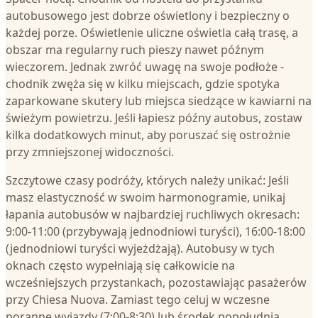
autobusowego jest dobrze oświetlony i bezpieczny o
każdej porze. Oświetlenie uliczne oświetla całą trasę, a
obszar ma regularny ruch pieszy nawet późnym
wieczorem. Jednak zwróć uwagę na swoje podłoże -
chodnik zwęża się w kilku miejscach, gdzie spotyka
zaparkowane skutery lub miejsca siedzące w kawiarni na
świeżym powietrzu. Jeśli łapiesz późny autobus, zostaw
kilka dodatkowych minut, aby poruszać się ostrożnie
przy zmniejszonej widoczności.
Szczytowe czasy podróży, których należy unikać: Jeśli
masz elastyczność w swoim harmonogramie, unikaj
łapania autobusów w najbardziej ruchliwych okresach:
9:00-11:00 (przybywają jednodniowi turyści), 16:00-18:00
(jednodniowi turyści wyjeżdżają). Autobusy w tych
oknach często wypełniają się całkowicie na
wcześniejszych przystankach, pozostawiając pasażerów
przy Chiesa Nuova. Zamiast tego celuj w wczesne
poranne wyjazdy (7:00-8:30) lub środek popołudnia