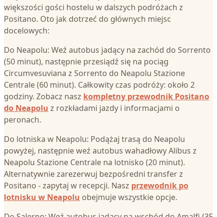
większości gości hostelu w dalszych podróżach z
Positano. Oto jak dotrzeć do głównych miejsc
docelowych:
Do Neapolu: Weź autobus jadący na zachód do Sorrento
(50 minut), następnie przesiądź się na pociąg
Circumvesuviana z Sorrento do Neapolu Stazione
Centrale (60 minut). Całkowity czas podróży: około 2
godziny. Zobacz nasz
kompletny przewodnik Positano
do Neapolu
z rozkładami jazdy i informacjami o
peronach.
Do lotniska w Neapolu: Podążaj trasą do Neapolu
powyżej, następnie weź autobus wahadłowy Alibus z
Neapolu Stazione Centrale na lotnisko (20 minut).
Alternatywnie zarezerwuj bezpośredni transfer z
Positano - zapytaj w recepcji. Nasz
przewodnik po
lotnisku w Neapolu
obejmuje wszystkie opcje.
Do Salerno: Weź autobus jadący na wschód do Amalfi (35