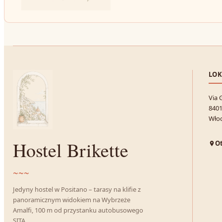
LOK
Via 
8401
Wło
Hostel Brikette
O
~~~
Jedyny hostel w Positano – tarasy na klifie z
panoramicznym widokiem na Wybrzeże
Amalfi, 100 m od przystanku autobusowego
SITA.