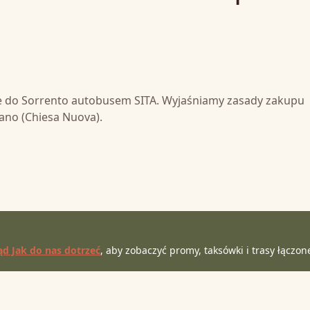
tte do Sorrento autobusem SITA. Wyjaśniamy zasady zakupu
tano (Chiesa Nuova).
ąd Jak do nas dotrzeć
, aby zobaczyć promy, taksówki i trasy łączon