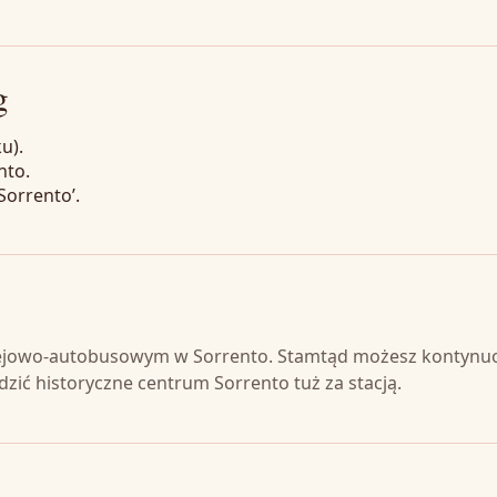
g
u).
nto.
Sorrento’.
olejowo-autobusowym w Sorrento. Stamtąd możesz kontyn
zić historyczne centrum Sorrento tuż za stacją.