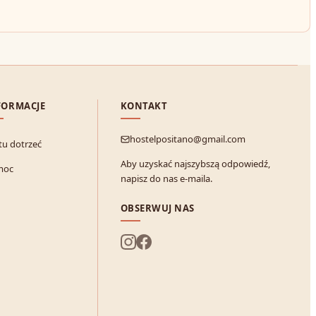
FORMACJE
KONTAKT
hostelpositano@gmail.com
 tu dotrzeć
Aby uzyskać najszybszą odpowiedź,
moc
napisz do nas e-maila.
OBSERWUJ NAS