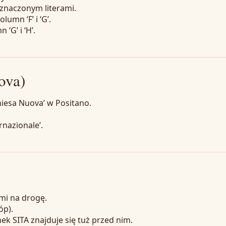
naczonym literami.
umn ‘F’ i ‘G’.
‘G’ i ‘H’.
ova)
Chiesa Nuova’ w Positano.
rnazionale’.
mi na drogę.
óp).
nek SITA znajduje się tuż przed nim.