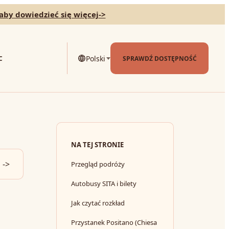
 aby dowiedzieć się więcej
->
Polski
C
SPRAWDŹ DOSTĘPNOŚĆ
NA TEJ STRONIE
->
Przegląd podróży
Autobusy SITA i bilety
Jak czytać rozkład
Przystanek Positano (Chiesa