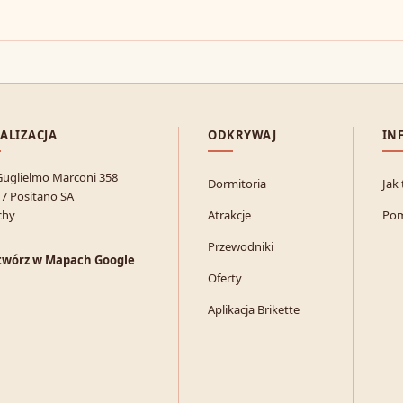
ALIZACJA
ODKRYWAJ
IN
Guglielmo Marconi 358
Dormitoria
Jak
7 Positano SA
chy
Atrakcje
Po
Przewodniki
twórz w Mapach Google
Oferty
Aplikacja Brikette