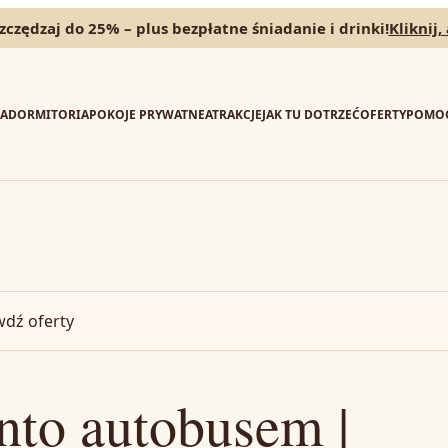
czędzaj do 25% – plus bezpłatne śniadanie i drinki!
Kliknij,
A
DORMITORIA
POKOJE PRYWATNE
ATRAKCJE
JAK TU DOTRZEĆ
OFERTY
POMO
dź oferty
nto autobusem |