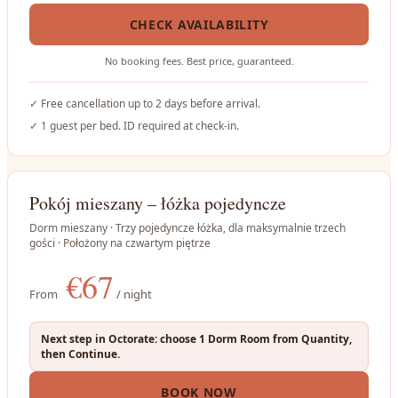
CHECK AVAILABILITY
No booking fees. Best price, guaranteed.
✓
Free cancellation up to 2 days before arrival.
✓
1 guest per bed. ID required at check-in.
Pokój mieszany – łóżka pojedyncze
Dorm mieszany · Trzy pojedyncze łóżka, dla maksymalnie trzech
gości · Położony na czwartym piętrze
€
67
From
/ night
Next step in Octorate: choose 1 Dorm Room from Quantity,
then Continue.
BOOK NOW