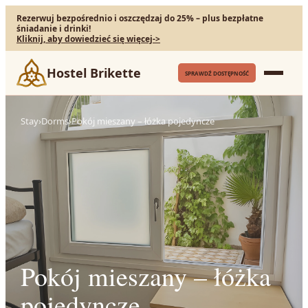
Rezerwuj bezpośrednio i oszczędzaj do 25% – plus bezpłatne
śniadanie i drinki!
Kliknij, aby dowiedzieć się więcej
->
Hostel Brikette
SPRAWDŹ DOSTĘPNOŚĆ
Stay
›
Dorms
›
Pokój mieszany – łóżka pojedyncze
Pokój mieszany – łóżka
pojedyncze