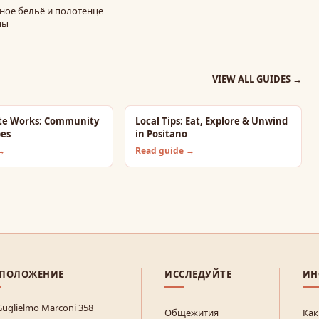
ное бельё и полотенце
ны
VIEW ALL GUIDES
→
te Works: Community
Local Tips: Eat, Explore & Unwind
bes
in Positano
 →
Read guide →
СПОЛОЖЕНИЕ
ИССЛЕДУЙТЕ
ИН
Guglielmo Marconi 358
Общежития
Как