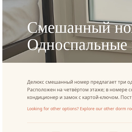
Смешанный но
Односпальные 
Делюкс смешанный номер предлагает три од
Расположен на четвёртом этаже; в номере с
кондиционер и замок с картой-ключом. Пост
Looking for other options? Explore our other dorm r