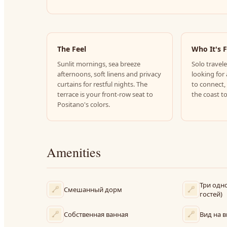
The Feel
Who It's 
Sunlit mornings, sea breeze
Solo travele
afternoons, soft linens and privacy
looking for 
curtains for restful nights. The
to connect,
terrace is your front-row seat to
the coast t
Positano's colors.
Amenities
Три одн
Смешанный дорм
гостей)
Собственная ванная
Вид на 