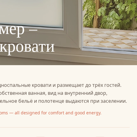
мер –
кровати
носпальные кровати и размещает до трёх гостей.
обственная ванная, вид на внутренний двор,
ельное бельё и полотенце выдаются при заселении.
ooms — all designed for comfort and good energy.