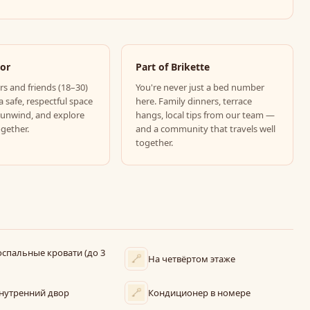
For
Part of Brikette
rs and friends (18–30)
You're never just a bed number
a safe, respectful space
here. Family dinners, terrace
 unwind, and explore
hangs, local tips from our team —
ogether.
and a community that travels well
together.
оспальные кровати (до 3
На четвёртом этаже
внутренний двор
Кондиционер в номере