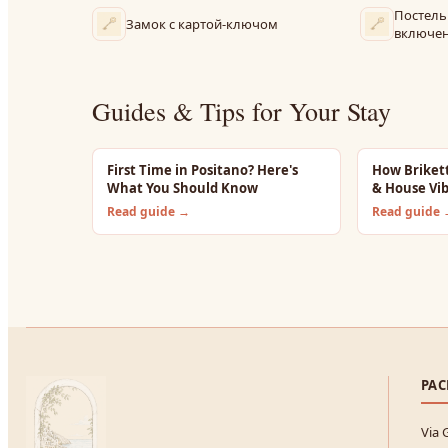
Постель
Замок с картой-ключом
включе
Guides & Tips for Your Stay
First Time in Positano? Here's
How Briket
What You Should Know
& House Vi
Read guide →
Read guide
РА
Via 