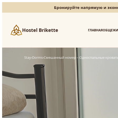
Бронируйте напрямую и эконо
Hostel Brikette
ГЛАВНАЯ
ОБЩЕЖИ
Stay
›
Dorms
›
Смешанный номер – Односпальные кроват