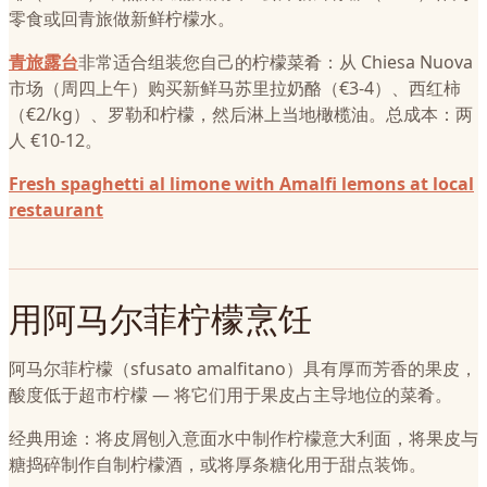
零食或回青旅做新鲜柠檬水。
青旅露台
非常适合组装您自己的柠檬菜肴：从 Chiesa Nuova
市场（周四上午）购买新鲜马苏里拉奶酪（€3-4）、西红柿
（€2/kg）、罗勒和柠檬，然后淋上当地橄榄油。总成本：两
人 €10-12。
Fresh spaghetti al limone with Amalfi lemons at local
restaurant
用阿马尔菲柠檬烹饪
阿马尔菲柠檬（sfusato amalfitano）具有厚而芳香的果皮，
酸度低于超市柠檬 — 将它们用于果皮占主导地位的菜肴。
经典用途：将皮屑刨入意面水中制作柠檬意大利面，将果皮与
糖捣碎制作自制柠檬酒，或将厚条糖化用于甜点装饰。