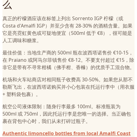
么
真正的柠檬酒应该在标签上列出 Sorrento IGP 柠檬（或
Costa d'Amalfi IGP）并至少含有 28-30% 的酒精含量。如果
它是亮霓虹黄色或可疑地便宜（500ml 低于 €8），很可能是
人工调味和糖浆。
最佳价值：当地生产商的 500ml 瓶在波西塔诺售价 €10-15，
在 Praiano 或阿马尔菲镇售价 €8-12。不要支付超过 €15，除
非它是带有不寻常柑橘（佛手柑、香橼）的优质手工混合物。
机场和火车站商店对相同瓶子收费高 30-50%。如果您从那不
勒斯飞出，在波西塔诺购买并小心包装在托运行李中（用衣服
+ 塑料袋包裹）。
航空公司液体限制：随身行李最多 100ml。标准瓶装为
500ml 或 750ml，因此托运行李是您唯一的选择。当正确包
裹在背包中心时，我们从未打碎过瓶子。
Authentic limoncello bottles from local Amalfi Coast