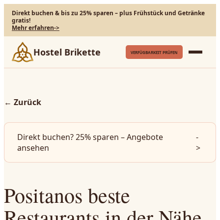
Direkt buchen & bis zu 25% sparen – plus Frühstück und Getränke
gratis!
Mehr erfahren
->
Hostel Brikette
VERFÜGBARKEIT PRÜFEN
←
Zurück
Direkt buchen? 25% sparen – Angebote
-
ansehen
>
Positanos beste
Restaurants in der Nähe