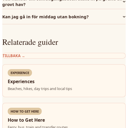
grovt hav?
Kan jag gå in för middag utan bokning?
Relaterade guider
TILLBAKA
→
EXPERIENCE
Experiences
Beaches, hikes, day trips and local tips
HOW TO GET HERE
How to Get Here
Ferry, bus, train and transfer routes