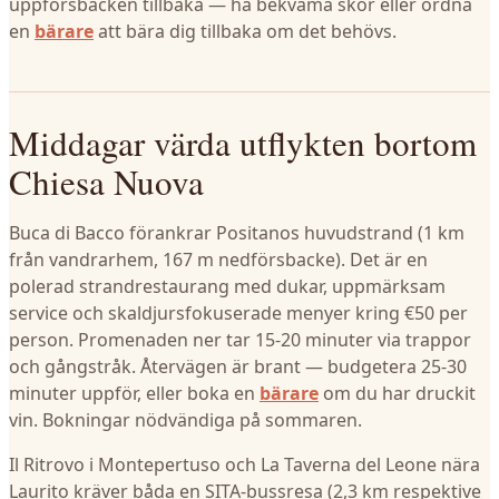
uppförsbacken tillbaka — ha bekväma skor eller ordna
en
bärare
att bära dig tillbaka om det behövs.
Middagar värda utflykten bortom
Chiesa Nuova
Buca di Bacco förankrar Positanos huvudstrand (1 km
från vandrarhem, 167 m nedförsbacke). Det är en
polerad strandrestaurang med dukar, uppmärksam
service och skaldjursfokuserade menyer kring €50 per
person. Promenaden ner tar 15-20 minuter via trappor
och gångstråk. Återvägen är brant — budgetera 25-30
minuter uppför, eller boka en
bärare
om du har druckit
vin. Bokningar nödvändiga på sommaren.
Il Ritrovo i Montepertuso och La Taverna del Leone nära
Laurito kräver båda en SITA-bussresa (2,3 km respektive