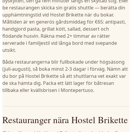
byskylten, sen gå fem minuter längs en skyltad stig. Eller
be restaurangen skicka sin gratis shuttle — berätta din
upphämtningstid vid Hostel Brikette när du bokar.
Måltiden är en generös gårdsmiddag för €65: antipasti,
handgjord pasta, grillat kött, sallad, dessert och
flödande husvin. Räkna med 2+ timmar av rätter
serverade i familjestil vid långa bord med svepande
utsikt.
Båda restaurangerna blir fullbokade under högsäsong
(juli-augusti), så boka minst 2-3 dagar i förväg. Nämn att
du bor på Hostel Brikette så att shuttlarna vet exakt var
de ska hämta dig. Packa ett lätt lager för båtresan
tillbaka eller kvällsbrisen i Montepertuso.
Restauranger nära Hostel Brikette