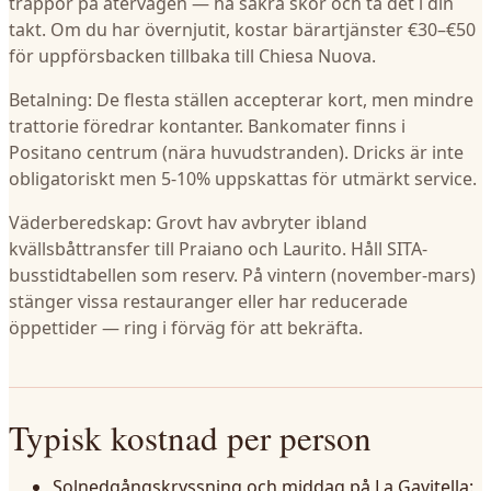
trappor på återvägen — ha säkra skor och ta det i din
takt. Om du har övernjutit, kostar bärartjänster €30–€50
för uppförsbacken tillbaka till Chiesa Nuova.
Betalning: De flesta ställen accepterar kort, men mindre
trattorie föredrar kontanter. Bankomater finns i
Positano centrum (nära huvudstranden). Dricks är inte
obligatoriskt men 5-10% uppskattas för utmärkt service.
Väderberedskap: Grovt hav avbryter ibland
kvällsbåttransfer till Praiano och Laurito. Håll SITA-
busstidtabellen som reserv. På vintern (november-mars)
stänger vissa restauranger eller har reducerade
öppettider — ring i förväg för att bekräfta.
Typisk kostnad per person
Solnedgångskryssning och middag på La Gavitella: