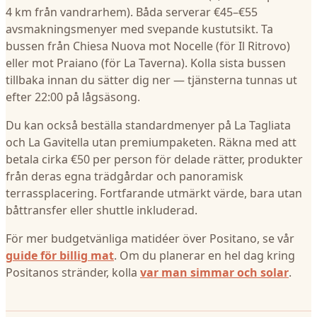
4 km från vandrarhem). Båda serverar €45–€55
avsmakningsmenyer med svepande kustutsikt. Ta
bussen från Chiesa Nuova mot Nocelle (för Il Ritrovo)
eller mot Praiano (för La Taverna). Kolla sista bussen
tillbaka innan du sätter dig ner — tjänsterna tunnas ut
efter 22:00 på lågsäsong.
Du kan också beställa standardmenyer på La Tagliata
och La Gavitella utan premiumpaketen. Räkna med att
betala cirka €50 per person för delade rätter, produkter
från deras egna trädgårdar och panoramisk
terrassplacering. Fortfarande utmärkt värde, bara utan
båttransfer eller shuttle inkluderad.
För mer budgetvänliga matidéer över Positano, se vår
guide för billig mat
. Om du planerar en hel dag kring
Positanos stränder, kolla
var man simmar och solar
.