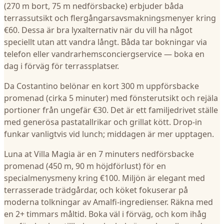
(270 m bort, 75 m nedförsbacke) erbjuder båda
terrassutsikt och flergångarsavsmakningsmenyer kring
€60. Dessa är bra lyxalternativ när du vill ha något
speciellt utan att vandra långt. Båda tar bokningar via
telefon eller vandrarhemsconciergservice — boka en
dag i förväg för terrassplatser.
Da Costantino belönar en kort 300 m uppförsbacke
promenad (cirka 5 minuter) med fönsterutsikt och rejäla
portioner från ungefär €30. Det är ett familjedrivet ställe
med generösa pastatallrikar och grillat kött. Drop-in
funkar vanligtvis vid lunch; middagen är mer upptagen.
Luna at Villa Magia är en 7 minuters nedförsbacke
promenad (450 m, 90 m höjdförlust) för en
specialmenysmeny kring €100. Miljön är elegant med
terrasserade trädgårdar, och köket fokuserar på
moderna tolkningar av Amalfi-ingredienser. Räkna med
en 2+ timmars måltid. Boka väl i förväg, och kom ihåg