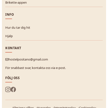
Brikette-appen
INFO
Hur du tar dig hit
Hjälp
KONTAKT
hostelpositano@gmail.com
För snabbast svar, kontakta oss via e-post.
FÖLJ OSS
Allmänna villkor
Husregler
Integritetspolicy
Cookiepolicy