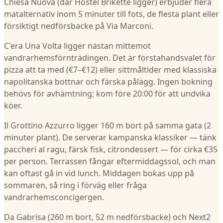
Chiesa Nuova (där Hostel Brikette ligger) erbjuder flera
matalternativ inom 5 minuter till fots, de flesta plant eller
försiktigt nedförsbacke på Via Marconi.
C'era Una Volta ligger nästan mittemot
vandrarhemsförnträdingen. Det är förstahandsvalet för
pizza att ta med (€7–€12) eller sittmåltider med klassiska
napolitanska bottnar och färska pålägg. Ingen bokning
behövs för avhämtning; kom före 20:00 för att undvika
köer.
Il Grottino Azzurro ligger 160 m bort på samma gata (2
minuter plant). De serverar kampanska klassiker — tänk
paccheri al ragu, färsk fisk, citrondessert — för cirka €35
per person. Terrassen fångar eftermiddagssol, och man
kan oftast gå in vid lunch. Middagen bokas upp på
sommaren, så ring i förväg eller fråga
vandrarhemsconcigergen.
Da Gabrisa (260 m bort, 52 m nedförsbacke) och Next2