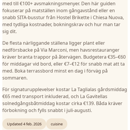
med till €100+ avsmakningsmenyer. Den här guiden
fokuserar på matställen inom gångavstånd eller en
snabb SITA-busstur från Hostel Brikette i Chiesa Nuova,
med tydliga kostnader, bokningskrav och hur man tar
sig dit.
De flesta närliggande ställena ligger plant eller
nedförsbacke på Via Marconi, men havsrestauranger
kräver branta trappor på återvägen. Budgetera €35–€60
för middagar vid bord, eller €7–€12 för snabb mat att ta
med. Boka terrassbord minst en dag i förväg på
sommaren.
För signaturupplevelser kostar La Taglialas gårdsmiddag
€65 med transport inkluderad, och La Gavitellas
solnedgångsbåtmiddag kostar cirka €139. Båda kräver
förbokning och fylls snabbt i juli-augusti.
Updated
4 feb. 2026
cuisine