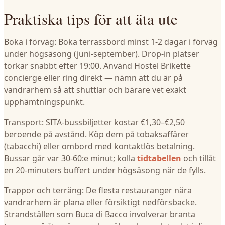
Praktiska tips för att äta ute
Boka i förväg: Boka terrassbord minst 1-2 dagar i förväg
under högsäsong (juni-september). Drop-in platser
torkar snabbt efter 19:00. Använd Hostel Brikette
concierge eller ring direkt — nämn att du är på
vandrarhem så att shuttlar och bärare vet exakt
upphämtningspunkt.
Transport: SITA-bussbiljetter kostar €1,30–€2,50
beroende på avstånd. Köp dem på tobaksaffärer
(tabacchi) eller ombord med kontaktlös betalning.
Bussar går var 30-60:e minut; kolla
tidtabellen
och tillåt
en 20-minuters buffert under högsäsong när de fylls.
Trappor och terräng: De flesta restauranger nära
vandrarhem är plana eller försiktigt nedförsbacke.
Strandställen som Buca di Bacco involverar branta