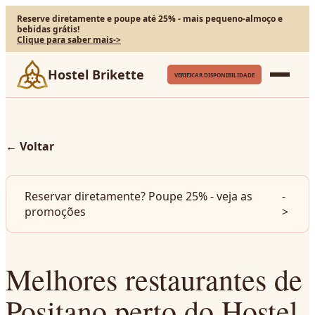
Reserve diretamente e poupe até 25% - mais pequeno-almoço e
bebidas grátis!
Clique para saber mais
->
Hostel Brikette
VERIFICAR DISPONIBILIDADE
←
Voltar
Reservar diretamente? Poupe 25% - veja as
-
promoções
>
Melhores restaurantes de
Positano perto do Hostel