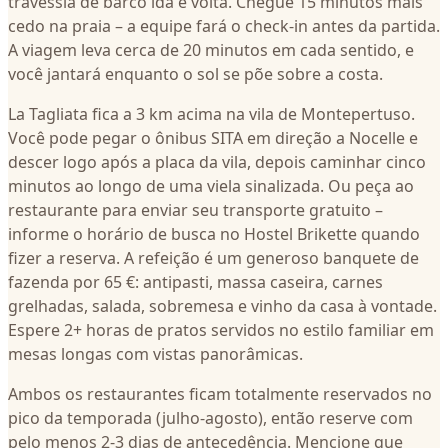
travessia de barco ida e volta. Chegue 15 minutos mais
cedo na praia – a equipe fará o check-in antes da partida.
A viagem leva cerca de 20 minutos em cada sentido, e
você jantará enquanto o sol se põe sobre a costa.
La Tagliata fica a 3 km acima na vila de Montepertuso.
Você pode pegar o ônibus SITA em direção a Nocelle e
descer logo após a placa da vila, depois caminhar cinco
minutos ao longo de uma viela sinalizada. Ou peça ao
restaurante para enviar seu transporte gratuito –
informe o horário de busca no Hostel Brikette quando
fizer a reserva. A refeição é um generoso banquete de
fazenda por 65 €: antipasti, massa caseira, carnes
grelhadas, salada, sobremesa e vinho da casa à vontade.
Espere 2+ horas de pratos servidos no estilo familiar em
mesas longas com vistas panorâmicas.
Ambos os restaurantes ficam totalmente reservados no
pico da temporada (julho-agosto), então reserve com
pelo menos 2-3 dias de antecedência. Mencione que