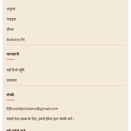
अनुभव
गाइड्स
डील्स
Brikette ऐप
जानकारी
यहाँ कैसे पहुँचें
सहायता
संपर्क
hostelpositano@gmail.com
सबसे तेज़ जवाब के लिए, हमसे ईमेल द्वारा संपर्क करें।
हमें फॉलो करें