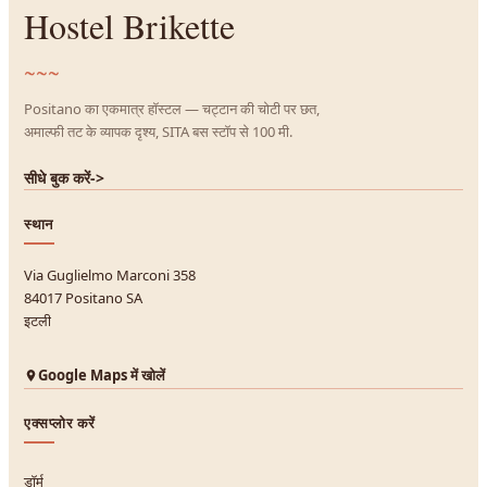
Hostel Brikette
~~~
Positano का एकमात्र हॉस्टल — चट्टान की चोटी पर छत,
अमाल्फी तट के व्यापक दृश्य, SITA बस स्टॉप से 100 मी.
सीधे बुक करें
->
स्थान
Via Guglielmo Marconi 358
84017 Positano SA
इटली
Google Maps में खोलें
एक्सप्लोर करें
डॉर्म