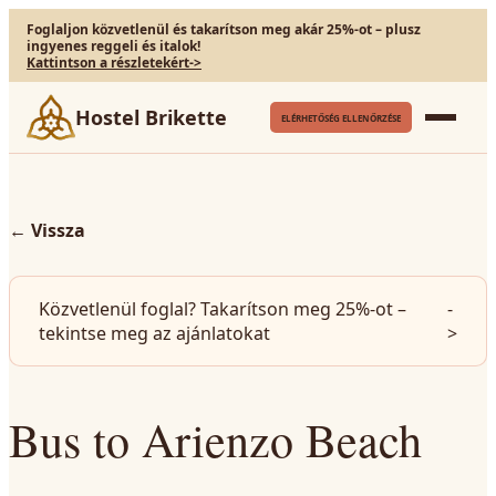
Foglaljon közvetlenül és takarítson meg akár 25%-ot – plusz
ingyenes reggeli és italok!
Kattintson a részletekért
->
Hostel Brikette
ELÉRHETŐSÉG ELLENŐRZÉSE
←
Vissza
Közvetlenül foglal? Takarítson meg 25%-ot –
-
tekintse meg az ajánlatokat
>
Bus to Arienzo Beach