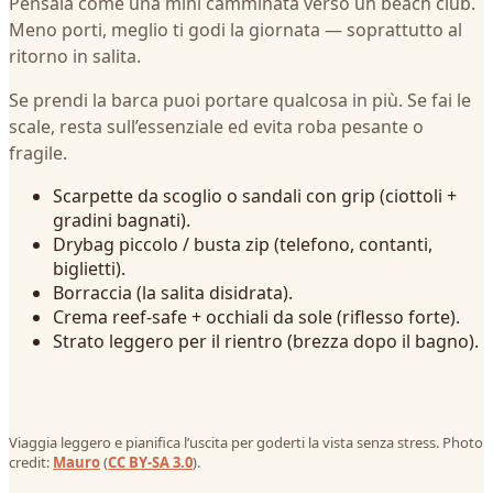
Pensala come una mini camminata verso un beach club.
Meno porti, meglio ti godi la giornata — soprattutto al
ritorno in salita.
Se prendi la barca puoi portare qualcosa in più. Se fai le
scale, resta sull’essenziale ed evita roba pesante o
fragile.
Scarpette da scoglio o sandali con grip (ciottoli +
gradini bagnati).
Drybag piccolo / busta zip (telefono, contanti,
biglietti).
Borraccia (la salita disidrata).
Crema reef‑safe + occhiali da sole (riflesso forte).
Strato leggero per il rientro (brezza dopo il bagno).
Viaggia leggero e pianifica l’uscita per goderti la vista senza stress. Photo
credit:
Mauro
(
CC BY-SA 3.0
).