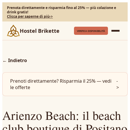
Prenota direttamente e risparmia fino al 25% — più colazione e
drink gratis!
Clicca per saperne di più
->
Hostel Brikette
VERIFICA DISPONIBILITÀ
←
Indietro
Prenoti direttamente? Risparmia il 25% — vedi
-
le offerte
>
Arienzo Beach: il beach
club boutique di Positano