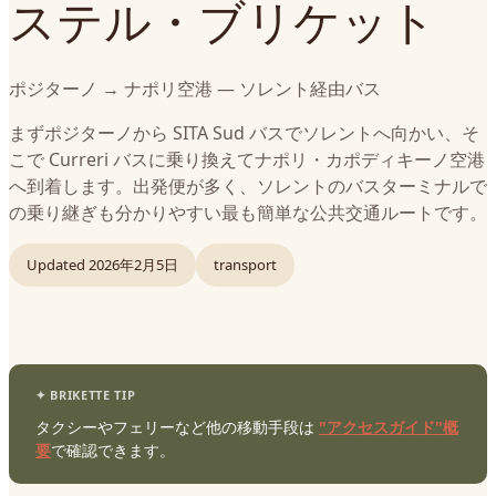
ステル・ブリケット
ポジターノ → ナポリ空港 — ソレント経由バス
まずポジターノから SITA Sud バスでソレントへ向かい、そ
こで Curreri バスに乗り換えてナポリ・カポディキーノ空港
へ到着します。出発便が多く、ソレントのバスターミナルで
の乗り継ぎも分かりやすい最も簡単な公共交通ルートです。
Updated
2026年2月5日
transport
タクシーやフェリーなど他の移動手段は
"アクセスガイド"概
要
で確認できます。