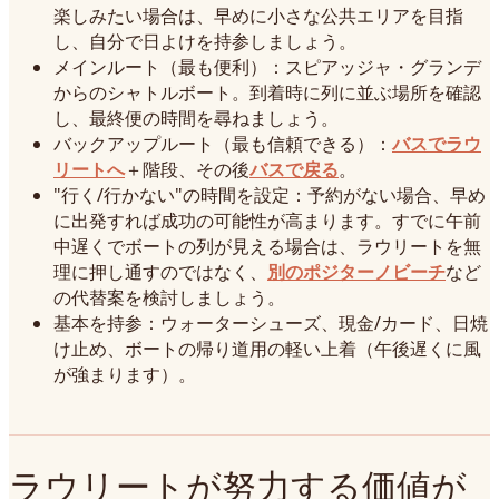
楽しみたい場合は、早めに小さな公共エリアを目指
し、自分で日よけを持参しましょう。
メインルート（最も便利）：スピアッジャ・グランデ
からのシャトルボート。到着時に列に並ぶ場所を確認
し、最終便の時間を尋ねましょう。
バックアップルート（最も信頼できる）：
バスでラウ
リートへ
＋階段、その後
バスで戻る
。
"行く/行かない"の時間を設定：予約がない場合、早め
に出発すれば成功の可能性が高まります。すでに午前
中遅くでボートの列が見える場合は、ラウリートを無
理に押し通すのではなく、
別のポジターノビーチ
など
の代替案を検討しましょう。
基本を持参：ウォーターシューズ、現金/カード、日焼
け止め、ボートの帰り道用の軽い上着（午後遅くに風
が強まります）。
ラウリートが努力する価値が