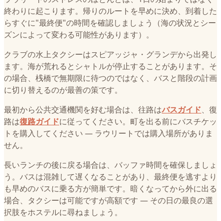
終わりに起こります。帰りのルートを早めに決め、到着した
らすぐに"最終便"の時間を確認しましょう（海の状況とシー
ズンによって変わる可能性があります）。
クラブの水上タクシーはスピアッジャ・グランデから出発し
ます。海が荒れるとシャトルが停止することがあります。そ
の場合、桟橋で無期限に待つのではなく、バスと階段の計画
に切り替えるのが最善の策です。
最初から公共交通機関を好む場合は、往路は
バスガイド
、復
路は
復路ガイド
に従ってください。町を出る前にバスチケッ
トを購入してください — ラウリートでは購入場所がありま
せん。
長いランチの後に戻る場合は、バッファ時間を確保しましょ
う。バスは混雑して遅くなることがあり、最終便を逃すより
も早めのバスに乗る方が簡単です。暗くなってから外に出る
場合、タクシーは可能ですが高額です — その日の最良の選
択肢をホステルに尋ねましょう。