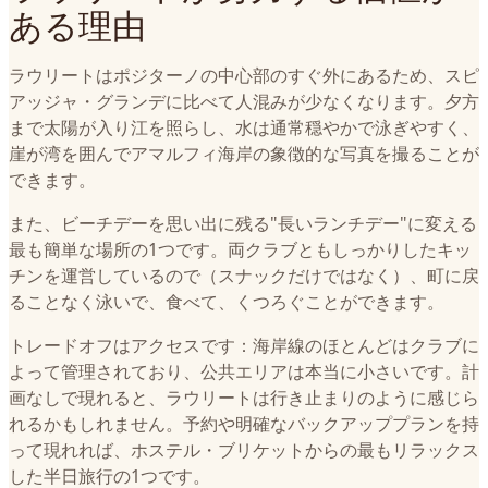
ある理由
ラウリートはポジターノの中心部のすぐ外にあるため、スピ
アッジャ・グランデに比べて人混みが少なくなります。夕方
まで太陽が入り江を照らし、水は通常穏やかで泳ぎやすく、
崖が湾を囲んでアマルフィ海岸の象徴的な写真を撮ることが
できます。
また、ビーチデーを思い出に残る"長いランチデー"に変える
最も簡単な場所の1つです。両クラブともしっかりしたキッ
チンを運営しているので（スナックだけではなく）、町に戻
ることなく泳いで、食べて、くつろぐことができます。
トレードオフはアクセスです：海岸線のほとんどはクラブに
よって管理されており、公共エリアは本当に小さいです。計
画なしで現れると、ラウリートは行き止まりのように感じら
れるかもしれません。予約や明確なバックアッププランを持
って現れれば、ホステル・ブリケットからの最もリラックス
した半日旅行の1つです。