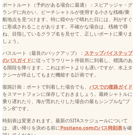
ボートルート（予約がある場合に最適）：スピアッジャ・グ
ランデに向かい、ビーチシャトルが使用する小さな桟橋/乗
船地点を見つけます。特に穏やかで晴れた日には、列がすぐ
に形成されることがあります。不確かな場合は、桟橋で尋
ね、目指しているクラブ名を見せて、正しいボートに乗りま
しょう。
バスルート（最良のバックアップ）：
ステップバイステップ
のバスガイド
に従ってラウリート停留所に到着し、標識のあ
る階段を降ります。これはボートよりも遅いですが、水上タ
クシーが停止してもまだ機能する計画です。
復路計画：ボートで到着した場合でも、
バスでの復路ガイド
をスマートフォンに保存しておきましょう。最終シャトルに
乗り遅れたり、海が荒れたりした場合の最もシンプルな"プ
ランB"です。
時刻表は変更されます。最新のSITAスケジュールについて
は、遅い帰りを決める前に
Positano.comのバス時刻表
を確