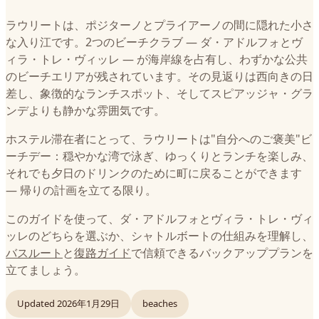
ラウリートは、ポジターノとプライアーノの間に隠れた小さ
な入り江です。2つのビーチクラブ — ダ・アドルフォとヴ
ィラ・トレ・ヴィッレ — が海岸線を占有し、わずかな公共
のビーチエリアが残されています。その見返りは西向きの日
差し、象徴的なランチスポット、そしてスピアッジャ・グラ
ンデよりも静かな雰囲気です。
ホステル滞在者にとって、ラウリートは"自分へのご褒美"ビ
ーチデー：穏やかな湾で泳ぎ、ゆっくりとランチを楽しみ、
それでも夕日のドリンクのために町に戻ることができます
— 帰りの計画を立てる限り。
このガイドを使って、ダ・アドルフォとヴィラ・トレ・ヴィ
ッレのどちらを選ぶか、シャトルボートの仕組みを理解し、
バスルート
と
復路ガイド
で信頼できるバックアッププランを
立てましょう。
Updated
2026年1月29日
beaches