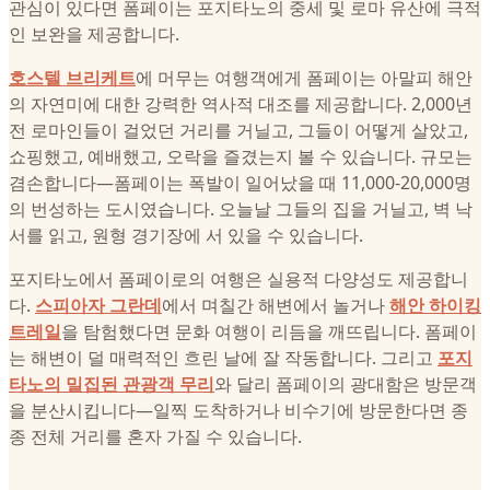
관심이 있다면 폼페이는 포지타노의 중세 및 로마 유산에 극적
인 보완을 제공합니다.
호스텔 브리케트
에 머무는 여행객에게 폼페이는 아말피 해안
의 자연미에 대한 강력한 역사적 대조를 제공합니다. 2,000년
전 로마인들이 걸었던 거리를 거닐고, 그들이 어떻게 살았고,
쇼핑했고, 예배했고, 오락을 즐겼는지 볼 수 있습니다. 규모는
겸손합니다—폼페이는 폭발이 일어났을 때 11,000-20,000명
의 번성하는 도시였습니다. 오늘날 그들의 집을 거닐고, 벽 낙
서를 읽고, 원형 경기장에 서 있을 수 있습니다.
포지타노에서 폼페이로의 여행은 실용적 다양성도 제공합니
다.
스피아자 그란데
에서 며칠간 해변에서 놀거나
해안 하이킹
트레일
을 탐험했다면 문화 여행이 리듬을 깨뜨립니다. 폼페이
는 해변이 덜 매력적인 흐린 날에 잘 작동합니다. 그리고
포지
타노의 밀집된 관광객 무리
와 달리 폼페이의 광대함은 방문객
을 분산시킵니다—일찍 도착하거나 비수기에 방문한다면 종
종 전체 거리를 혼자 가질 수 있습니다.