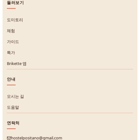
둘러보기
도미토리
체험
가이드
특가
Brikette 앱
안내
오시는 길
도움말
연락처
hostelpositano@gmail.com