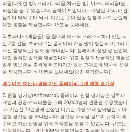
리움(따뜻한 방), 프리기다리움(차가운 방), 아포디테리움(탈
의실)을 볼 수 있습니다. 공학이 보입니다—가열된 바닥, 배관,
심지어 벽의 고대 낙서. 이것은 로마 일상 생활과 사회 관습에
대한 통찰을 제공합니다. 15분을 보내세요.
6. 루파나르(매음굴). 돌 침대와 에로틱 프레스코화가 있는 작
은 2층 건물. 루파나르는 폼페이의 가장 많이 방문되고(그리고
사진 촬영되는) 장소 중 하나입니다. 폼페이의 상업 성 산업에
대한 솔직한 증거를 제공합니다. 위층 침실과 노골적인 예술은
일부 방문객을 충격에 빠뜨리지만 있는 그대로의 역사적 진실
을 제공합니다. 5-10분을 보내세요(종종 혼잡합니다).
베수비오 화산 배경을 가진 폼페이의 고대 원형 경기장
7. 원형 경기장(Anfiteatro). 폼페이의 원형 경기장은 검투사
게임과 공공 스펙터클을 위해 20,000명의 관중을 수용했습니
다. 기원전 70년경에 건설된 이것은 가장 오래 살아남은 로마
원형 경기장 중 하나입니다. 경기장 바닥을 걸으며 유적과 베
수비오 화산 전망을 위해 좌석층을 오를 수 있습니다. 규모는
인상적입니다—20,000명의 로마인들이 혈투를 응원하는 함