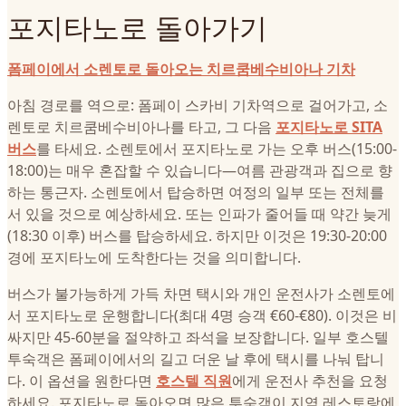
포지타노로 돌아가기
폼페이에서 소렌토로 돌아오는 치르쿰베수비아나 기차
아침 경로를 역으로: 폼페이 스카비 기차역으로 걸어가고, 소
렌토로 치르쿰베수비아나를 타고, 그 다음
포지타노로 SITA
버스
를 타세요. 소렌토에서 포지타노로 가는 오후 버스(15:00-
18:00)는 매우 혼잡할 수 있습니다—여름 관광객과 집으로 향
하는 통근자. 소렌토에서 탑승하면 여정의 일부 또는 전체를
서 있을 것으로 예상하세요. 또는 인파가 줄어들 때 약간 늦게
(18:30 이후) 버스를 탑승하세요. 하지만 이것은 19:30-20:00
경에 포지타노에 도착한다는 것을 의미합니다.
버스가 불가능하게 가득 차면 택시와 개인 운전사가 소렌토에
서 포지타노로 운행합니다(최대 4명 승객 €60-€80). 이것은 비
싸지만 45-60분을 절약하고 좌석을 보장합니다. 일부 호스텔
투숙객은 폼페이에서의 길고 더운 날 후에 택시를 나눠 탑니
다. 이 옵션을 원한다면
호스텔 직원
에게 운전사 추천을 요청
하세요. 포지타노로 돌아오면 많은 투숙객이 지역 레스토랑에