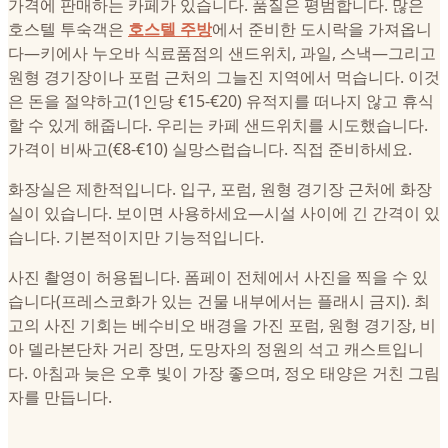
가격에 판매하는 카페가 있습니다. 품질은 평범합니다. 많은
호스텔 투숙객은
호스텔 주방
에서 준비한 도시락을 가져옵니
다—키에사 누오바 식료품점의 샌드위치, 과일, 스낵—그리고
원형 경기장이나 포럼 근처의 그늘진 지역에서 먹습니다. 이것
은 돈을 절약하고(1인당 €15-€20) 유적지를 떠나지 않고 휴식
할 수 있게 해줍니다. 우리는 카페 샌드위치를 시도했습니다.
가격이 비싸고(€8-€10) 실망스럽습니다. 직접 준비하세요.
화장실은 제한적입니다. 입구, 포럼, 원형 경기장 근처에 화장
실이 있습니다. 보이면 사용하세요—시설 사이에 긴 간격이 있
습니다. 기본적이지만 기능적입니다.
사진 촬영이 허용됩니다. 폼페이 전체에서 사진을 찍을 수 있
습니다(프레스코화가 있는 건물 내부에서는 플래시 금지). 최
고의 사진 기회는 베수비오 배경을 가진 포럼, 원형 경기장, 비
아 델라본단차 거리 장면, 도망자의 정원의 석고 캐스트입니
다. 아침과 늦은 오후 빛이 가장 좋으며, 정오 태양은 거친 그림
자를 만듭니다.