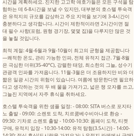
시간을 계획하세요. 진지한 고고학 애호가들은 모든 구석을 탐
험하는 데 6-8시간을 보낼 수 있지만, 대부분의 호스텔 투숙객
은 유적지의 규모를 감상하고 주요 지역을 보기에 3-4시간이
충분하다고 생각합니다. 시간이 제한적이라면 2시간이면 절
대 필수 사항(포럼, 원형 경기장, 몇몇 집)을 다루지만 많은 것
을 놓칠 것입니다.
최적 계절: 4월-6월과 9월-10월이 최고의 균형을 제공합니다
—쾌적한 온도, 관리 가능한 인파, 전체 유적지 접근. 7월-8월
은 극심한 더위(35-40°C), 강렬한 태양, 최소한의 그늘, 성수기
관광객 인파를 가져옵니다. 11월-3월은 더 조용하지만 비와 더
짧은 일광 시간의 위험이 있습니다. 여름에 방문한다면 필요하
다고 생각하는 것의 두 배 물을 가져가고, 넓은 챙 모자를 쓰고,
그늘진 지역에서 자주 휴식을 취하세요.
호스텔 투숙객을 위한 샘플 일정: - 08:00: SITA 버스로 포지타
노 출발 - 09:00: 소렌토 도착, 치르쿰베수비아나로 환승 -
09:30: 기차로 소렌토 출발 - 10:00-10:30: 폼페이 도착, 티켓
구매, 유적지 입장 - 10:30-14:00: 유적 탐험(3.5시간) - 14:00-
14:30: 점심 휴식(도시락을 가져오거나 유적지 카페에서 구매)