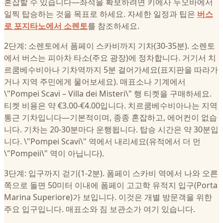
혼잡할 수 있습니다—좌석을 확보하려면 키에사 누오바에서
일찍 탑승하는 것을 목표로 하세요. 자세한 일정과 팁은
버스
로 포지타노에서 소렌토
를 참조하세요.
2단계: 소렌토에서 폼페이 스카비까지 기차(30-35분). 소렌토
에서 버스는 피아차 타소(주요 광장)에 정차합니다. 거기서 치
르쿰베수비아나 기차역까지 5분 걸어가세요(표지판을 따라가
거나 지역 주민에게 물어보세요). 매표소나 기계에서
\"Pompei Scavi – Villa dei Misteri\" 행 티켓을 구매하세요.
티켓 비용은 약 €3.00-€4.00입니다. 치르쿰베수비아나는 지역
통근 기차입니다—기본적이며, 종종 혼잡하고, 에어컨이 없습
니다. 기차는 20-30분마다 운행됩니다. 탑승 시간은 약 30분입
니다. \"Pompei Scavi\" 역에서 내리세요(유적에서 더 먼
\"Pompeii\" 역이 아닙니다).
3단계: 입구까지 걷기(1-2분). 폼페이 스카비 역에서 나와 오른
쪽으로 돌면 50미터 이내에 폼페이 고고학 유적지 입구(Porta
Marina Superiore)가 보입니다. 이것은 개별 방문객을 위한
주요 입구입니다. 매표소와 짐 보관소가 여기 있습니다.