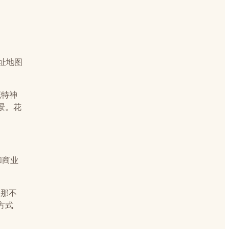
址地图
庇特神
景。花
和商业
在那不
方式