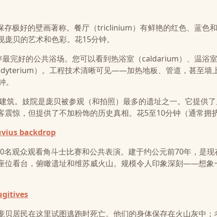
房屋，以保存极好的壁画著称。餐厅（triclinium）有鲜艳的红色、蓝色
现庞贝的艺术和色彩。花15分钟。
老、保存最完好的公共浴场。您可以看到热浴室（caldarium）、温浴
室（apodyterium）。工程技术清晰可见——加热地板、管道，甚至
钟。
小型两层建筑。妓院是庞贝被参观（和拍照）最多的遗址之一。它提供
客震惊，但提供了不加粉饰的历史真相。花5至10分钟（通常拥
uvius backdrop
纳20000名观众观看角斗士比赛和公共表演。建于约公元前70年，是
座位看台，俯瞰遗址和维苏威火山。规模令人印象深刻——想象
ugitives
葡萄园，13名庞贝居民在这里试图逃跑时死亡。他们的身体保存在火山灰中