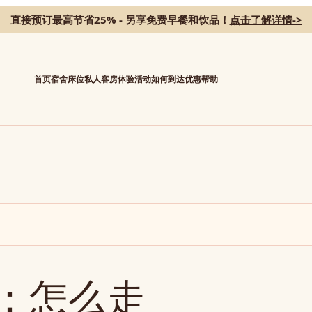
直接预订最高节省25% - 另享免费早餐和饮品！
点击了解详情
->
首页
宿舍床位
私人客房
体验活动
如何到达
优惠
帮助
：怎么走