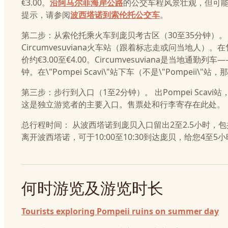
€3.00。
沿阿马尔菲海岸公路
的公交车程风景壮观，但可能很
提示，请参阅
波西塔诺到索伦托公交车
。
第二步：从索伦托乘火车到庞贝考古区（30至35分钟）。 在
Circumvesuviana火车站（跟着标志走或问当地人）。在售票柜台或
价约€3.00至€4.00。Circumvesuviana是当地
钟。在\"Pompei Scavi\"站下车（不是\"Pompeii\
第三步：步行到入口（1至2分钟）。 出Pompei Scavi站
这是独立游览者的主要入口。售票处和行李寄存在此处。
总行程时间： 从波西塔诺到庞贝入口留出2至2.5小时，
离开波西塔诺，可于10:00至10:30到达庞贝，给您4至
何时游览及游览时长
Tourists exploring Pompeii ruins on summer day