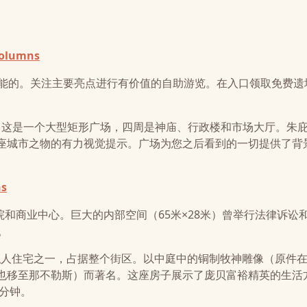
columns
可能的。关注主要亮点进行有价值的自助游览。在入口领取免费遗
中心。这是一个大型矩形广场，四周是神庙、行政楼和市场大厅。朱
座城市之物的有力视觉提示。广场为您之后看到的一切提供了背
ns
贝的法院和商业中心。巨大的内部空间（65米×28米）曾举行法律诉讼
。
、最豪华的私人住宅之一，占据整个街区。以中庭中的铜制牧神雕像（原件
也移至那不勒斯）而著名。这座房子展示了庞贝富裕精英的生活
0分钟。