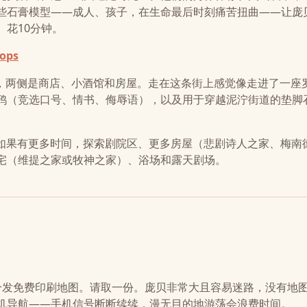
些石膏模型——成人、孩子，在生命最后时刻痛苦扭曲——让庞
花10分钟。
hops
。 庞贝的主街，两侧是商店、小酒馆和房屋。走在这条街上感觉像走进了一
鸦（竞选口号、情书、侮辱语），以及用于穿越泥泞街道的垫脚
。如果有更多时间，探索剧院区、更多房屋（悲剧诗人之家、梅南
宅（维提之家或牧神之家）、浴场和露天剧场。
的信息台分发免费印刷地图。请取一份。庞贝非常大且容易迷路，没有地
机导航——手机信号断断续续，漫无目的地游荡会浪费时间。