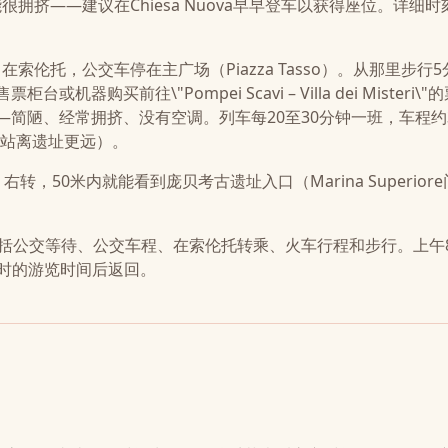
拥挤——建议在Chiesa Nuova早早登车以获得座位。详细时
索伦托，公交车停在主广场（Piazza Tasso）。从那里步行
机器购买前往\"Pompei Scavi – Villa dei Misteri\
通勤列车——简陋、经常拥挤、没有空调。列车每20至30分钟一班，车程约
"站，那站离遗址更远）。
，右转，50米内就能看到庞贝考古遗址入口（Marina Superior
包括公交等待、公交车程、在索伦托转乘、火车行程和步行。上午8:
5小时的游览时间后返回。