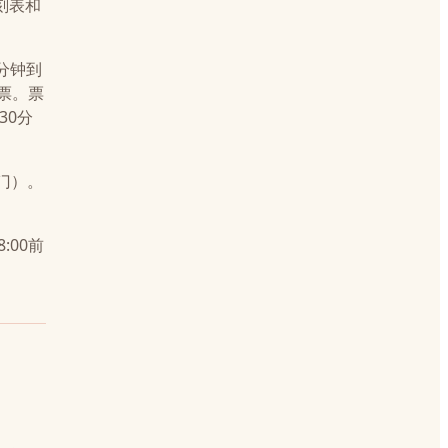
刻表和
5分钟到
"的票。票
30分
e门）。
00前