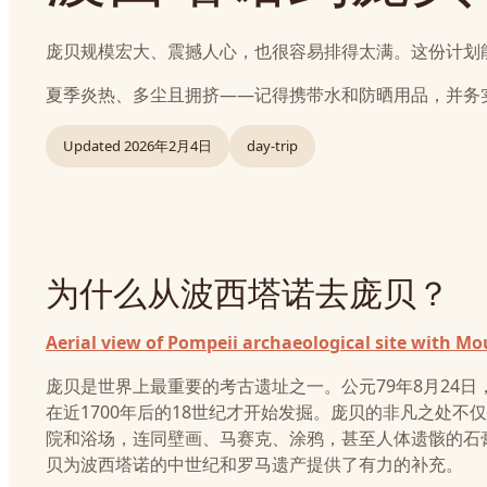
庞贝规模宏大、震撼人心，也很容易排得太满。这份计划
夏季炎热、多尘且拥挤——记得携带水和防晒用品，并务
Updated
2026年2月4日
day-trip
为什么从波西塔诺去庞贝？
Aerial view of Pompeii archaeological site with M
庞贝是世界上最重要的考古遗址之一。公元79年8月24
在近1700年后的18世纪才开始发掘。庞贝的非凡之处
院和浴场，连同壁画、马赛克、涂鸦，甚至人体遗骸的石
贝为波西塔诺的中世纪和罗马遗产提供了有力的补充。