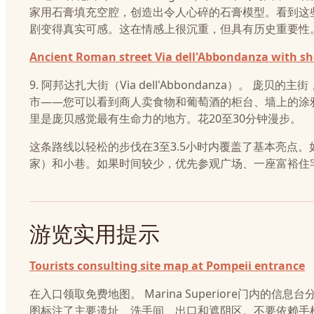
家用石膏填充空腔，创造出令人心碎的石膏模型。看到这
剧变得真实可感。这在情感上很沉重，但具有历史重要性。
Ancient Roman street Via dell'Abbondanza with s
9. 阿邦达扎大街（Via dell'Abbondanza）
市——您可以看到商人卖食物和葡萄酒的柜台、墙上的涂
里是庞贝感觉最有生命力的地方。花20至30分钟漫步。
这条路线以轻松的步伐在3至3.5小时内覆盖了基本亮点
家）和小巷。如果时间较少，优先参观广场、一座富裕住
游览实用提示
Tourists consulting site map at Pompeii entrance
在入口领取免费地图。 Marina Superiore门内
图标注了主要遗址、洗手间、出口和遮阴区。不要依赖手