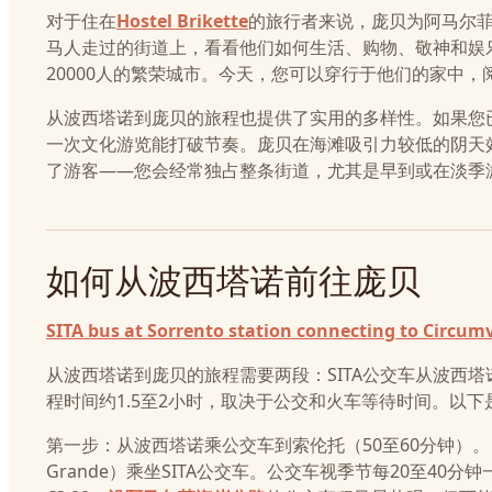
对于住在
Hostel Brikette
的旅行者来说，庞贝为阿马尔菲
马人走过的街道上，看看他们如何生活、购物、敬神和娱乐
20000人的繁荣城市。今天，您可以穿行于他们的家中
从波西塔诺到庞贝的旅程也提供了实用的多样性。如果您
一次文化游览能打破节奏。庞贝在海滩吸引力较低的阴天
了游客——您会经常独占整条街道，尤其是早到或在淡季
如何从波西塔诺前往庞贝
SITA bus at Sorrento station connecting to Circu
从波西塔诺到庞贝的旅程需要两段：SITA公交车从波西塔诺到
程时间约1.5至2小时，取决于公交和火车等待时间。以下
第一步：从波西塔诺乘公交车到索伦托（50至60分钟）。 在Ch
Grande）乘坐SITA公交车。公交车视季节每20至40分