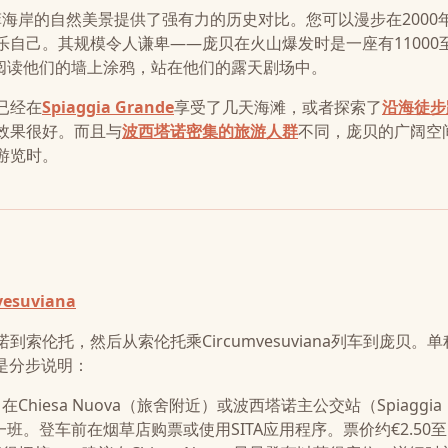
海岸的自然美景提供了强有力的历史对比。您可以漫步在2000
自己。其规模令人谦卑——庞贝在火山爆发时是一座有11000
，阅读他们的墙上涂鸦，站在他们的露天剧场中。
已经在
Spiaggia Grande
享受了几天海滩，或者探索了
沿海徒步
效果很好。而且与
波西塔诺密集的旅游人群
不同，庞贝的广阔空
游览时。
mvesuviana
索伦托，然后从索伦托乘Circumvesuviana列车到庞贝。
是分步说明：
iesa Nuova（旅舍附近）或波西塔诺主公交站（Spiaggia
钟一班。登车前在烟草店购票或使用SITA应用程序。票价约€2.50至