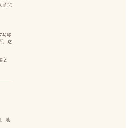
贝的悲
座罗马城
石。这
德之
图。地