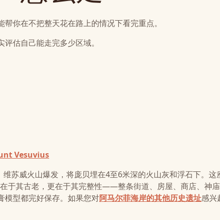
能帮你在不把整天花在路上的情况下看完重点。
实评估自己能走完多少区域。
ount Vesuvius
日，维苏威火山爆发，将庞贝埋在4至6米深的火山灰和浮石下。这
不仅在于其古老，更在于其完整性——整条街道、房屋、商店、神
膏模型都完好保存。如果您对
阿马尔菲海岸的其他历史遗址
感兴