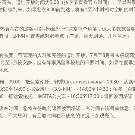
和正午高温。遗址开放时间为9:00（按季节查看官方时间）。早晨温
0后才陆续到来。如果您在9:30前到达，将有1至2小时相对空旷的
。热衷考古的游客可以花6至8小时探索每个角落，但大多数旅舍
间有限，2小时可覆盖绝对必看点（广场、露天剧场、几座房屋）
人的温度、可管理的人群和完整的遗址开放。7月至8月带来极端高
11月至3月较安静，但有降雨风险和较短的日照时间。如果在夏季
休息。
 09:00：抵达索伦托，转乘Circumvesuviana - 09:30：从
0:30至14:00：探索遗址（3.5小时） - 14:00至14:30：午餐（
:30：抵达索伦托，乘SITA公交车 - 16:30至17:30：返回波西塔诺
有缓冲时间。您将在傍晚前返回波西塔诺，有时间在晚餐前休息。
促，不太悠闲，有足够时间在不疲惫的情况下参观亮点。