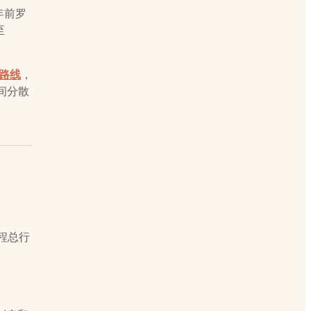
年前罗
至
路线
，
间分散
单程总行