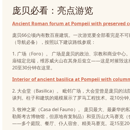
庞贝必看：亮点游览
Ancient Roman forum at Pompeii with preserved 
庞贝66公顷内有数百座建筑。一次游览要全部看完是不
（导航必备），按照以下建议路线参观：
1. 广场（Foro）。 广场是庞贝的政治、宗教和商业
庙锚定北端，维苏威火山在其身后耸立——这是对摧毁这
20至30分钟在这里。
Interior of ancient basilica at Pompeii with colum
2. 大会堂（Basilica）。 毗邻广场，大会堂曾是庞
谈判。柱子和建筑的规模展示了罗马工程技术。花10分钟
3. 牧神之家（Casa del Fauno）。 庞贝最大
勒斯考古博物馆，但原地有复制品）和亚历山大马赛克（
——多个庭院、餐厅、仆人宿舍、精美马赛克。花15至2