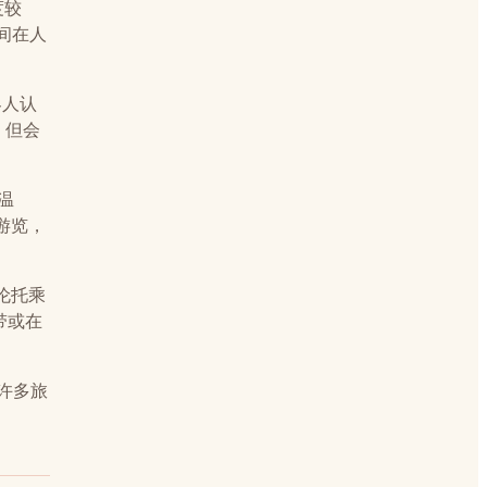
度较
时间在人
客人认
，但会
温
游览，
索伦托乘
自带或在
许多旅