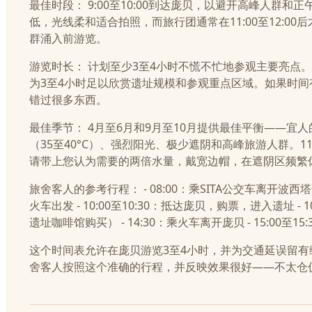
最佳时段： 9:00至10:00到达庞贝，以避开高峰人群
低，光线柔和适合拍照，而旅行团通常在11:00至12:0
群涌入前游览。
游览时长： 计划至少3至4小时不慌不忙地参观主要亮点
为3至4小时足以欣赏遗址规模和参观重点区域。如果时
错过很多东西。
最佳季节： 4月至6月和9月至10月提供最佳平衡——宜
（35至40°C）、强烈阳光、极少遮阴和高峰旅游人群。
请带上您认为需要的两倍水量，戴宽边帽，在遮阴区频繁
旅舍客人的参考行程： - 08:00：乘SITA公交车离开波西塔诺 -
火车出发 - 10:00至10:30：抵达庞贝，购票，进入遗址 - 1
遗址咖啡馆购买） - 14:30：乘火车离开庞贝 - 15:00至15
这个时间表允许在庞贝游览3至4小时，并为交通延误留
舍客人按照这个准确的行程，并反映效果很好——不太仓