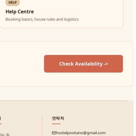
HELP
Help Centre
Booking basics, house rules and logistics
Check Availability ->
내
연락처
hostelpositano@gmail.com
는 길