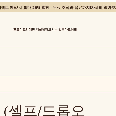
렉트 예약 시 최대 25% 할인 - 무료 조식과 음료까지!
자세히 알아보
홈
도미토리
개인 객실
체험
오시는 길
특가
도움말
 (셀프/드롭오