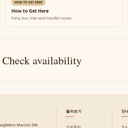
HOW TO GET HERE
How to Get Here
Ferry, bus, train and transfer routes
 Check availability
둘러보기
안
Guglielmo Marconi 358
도미토리
오시