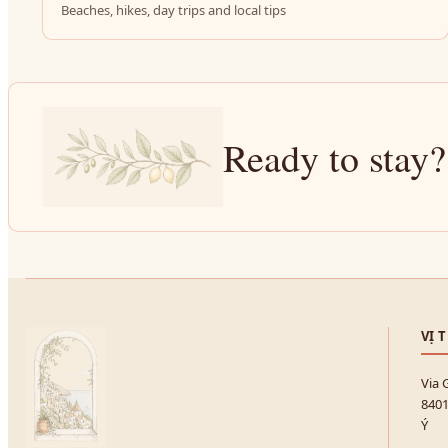
Beaches, hikes, day trips and local tips
Ready to stay?
VỊ 
Via 
8401
Ý