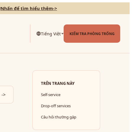
!
Nhấn để tìm hiểu thêm
->
Tiếng Việt
KIỂM TRA PHÒNG TRỐNG
TRÊN TRANG NÀY
->
Self‑service
Drop‑off services
Câu hỏi thường gặp