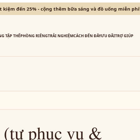
ết kiệm đến 25% - cộng thêm bữa sáng và đồ uống miễn phí
G TẬP THỂ
PHÒNG RIÊNG
TRẢI NGHIỆM
CÁCH ĐẾN ĐÂY
ƯU ĐÃI
TRỢ GIÚP
o (tự phục vụ &