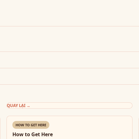
QUAY LẠI
→
HOW TO GET HERE
How to Get Here