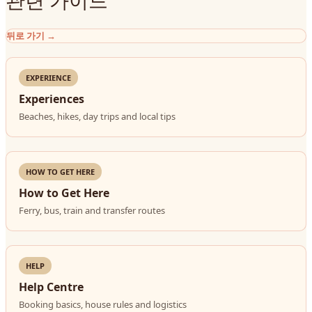
관련 가이드
뒤로 가기
→
EXPERIENCE
Experiences
Beaches, hikes, day trips and local tips
HOW TO GET HERE
How to Get Here
Ferry, bus, train and transfer routes
HELP
Help Centre
Booking basics, house rules and logistics