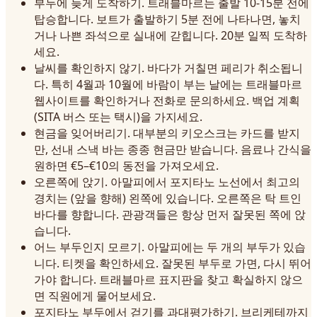
부두에 늦게 도착하기. 트래블마르는 출발 10-15분 전에
탑승합니다. 보트가 출발하기 5분 전에 나타나면, 놓치
거나 나쁜 좌석으로 실내에 갇힙니다. 20분 일찍 도착하
세요.
날씨를 확인하지 않기. 바다가 거칠면 페리가 취소됩니
다. 특히 4월과 10월에 바람이 부는 날에는 트래블마르
웹사이트를 확인하거나 전화로 문의하세요. 백업 계획
(SITA 버스 또는 택시)을 가지세요.
현금을 잊어버리기. 대부분의 키오스크는 카드를 받지
만, 선내 스낵 바는 종종 현금만 받습니다. 음료나 간식을
원하면 €5–€10의 동전을 가져오세요.
오른쪽에 앉기. 아말피에서 포지타노 노선에서 최고의
경치는 (앞을 향해) 왼쪽에 있습니다. 오른쪽은 탁 트인
바다를 향합니다. 관광객들은 항상 먼저 잘못된 쪽에 앉
습니다.
어느 부두인지 모르기. 아말피에는 두 개의 부두가 있습
니다. 티켓을 확인하세요. 잘못된 부두로 가면, 다시 뛰어
가야 합니다. 트래블마르 표지판을 찾고 확실하지 않으
면 직원에게 물어보세요.
포지타노 부두에서 걷기를 과대평가하기. 브리케테까지