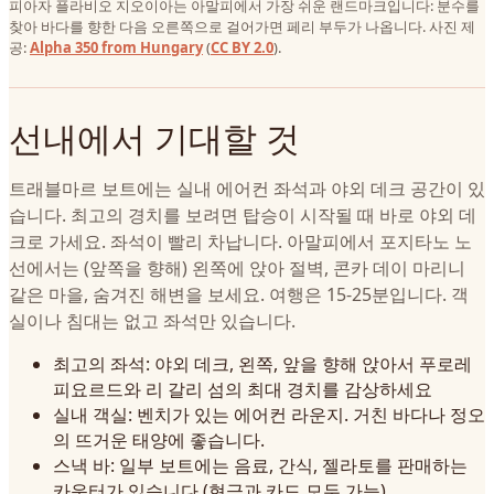
피아자 플라비오 지오이아는 아말피에서 가장 쉬운 랜드마크입니다: 분수를
찾아 바다를 향한 다음 오른쪽으로 걸어가면 페리 부두가 나옵니다. 사진 제
공:
Alpha 350 from Hungary
(
CC BY 2.0
).
선내에서 기대할 것
트래블마르 보트에는 실내 에어컨 좌석과 야외 데크 공간이 있
습니다. 최고의 경치를 보려면 탑승이 시작될 때 바로 야외 데
크로 가세요. 좌석이 빨리 차납니다. 아말피에서 포지타노 노
선에서는 (앞쪽을 향해) 왼쪽에 앉아 절벽, 콘카 데이 마리니
같은 마을, 숨겨진 해변을 보세요. 여행은 15-25분입니다. 객
실이나 침대는 없고 좌석만 있습니다.
최고의 좌석: 야외 데크, 왼쪽, 앞을 향해 앉아서 푸로레
피요르드와 리 갈리 섬의 최대 경치를 감상하세요
실내 객실: 벤치가 있는 에어컨 라운지. 거친 바다나 정오
의 뜨거운 태양에 좋습니다.
스낵 바: 일부 보트에는 음료, 간식, 젤라토를 판매하는
카운터가 있습니다 (현금과 카드 모두 가능).