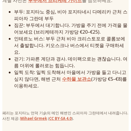
계별 사진은
부두에서 브리케테 가이드
를 참조하세요.
부두: 포지타노 중심, 비아 포지타네시 다메리카 근처 스
피아자 그란데 부두
짐꾼: 부두에서 대기합니다. 가방을 주기 전에 가격을 물
어보세요 (브리케테까지 가방당 €20–€25).
인테르노 버스: 부두 근처 비아 크리스토포로 콜롬보에
서 출발합니다. 키오스크나 버스에서 티켓을 구매하세
요.
걷기: 가파른 계단과 경사. 데이팩으로는 괜찮습니다. 여
름 더위에 롤러로는 힘듭니다.
일찍 도착: 일찍 도착해서 마을에서 가방을 들고 다니고
싶지 않다면, 해변 근처
수하물 보관소
(가방당 €5–€8)를
이용하세요.
페리는 포지타노 언덕 기슭의 메인 해변인 스피아자 그란데에서 내려줍니다.
사진 제공:
Mihael Grmek
(
CC BY-SA 4.0
).