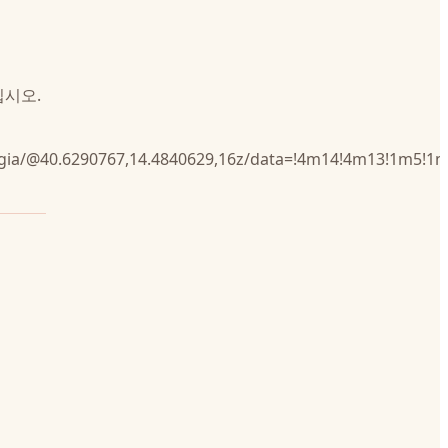
십시오.
aggia/@40.6290767,14.4840629,16z/data=!4m14!4m13!1m5!