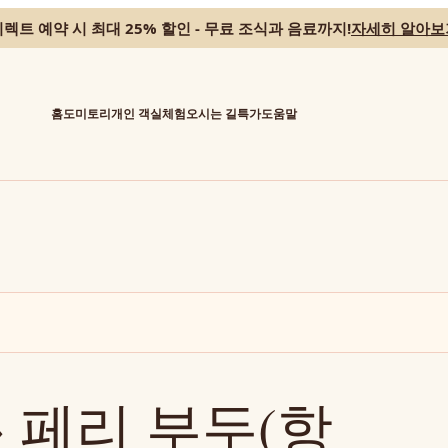
렉트 예약 시 최대 25% 할인 - 무료 조식과 음료까지!
자세히 알아보
홈
도미토리
개인 객실
체험
오시는 길
특가
도움말
te → 페리 부두(항