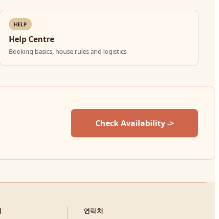
HELP
Help Centre
Booking basics, house rules and logistics
Check Availability ->
내
연락처