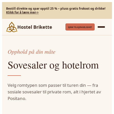
Bestill direkte og spar opptil 25 % – pluss gratis frokost og drikke!
Klikk for å lære mer
->
Hostel Brikette
SJEKK TILGJENGELIGHET
Opphold på din måte
Sovesaler og hotelrom
Velg romtypen som passer til turen din — fra
sosiale sovesaler til private rom, alt i hjertet av
Positano.