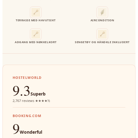
TERRASSE MED HAVUTSIKT
AIRCONDITION
ADGANG MED NØKKELKORT
SENGETØY OG HÅNDKLE INKLUDERT
HOSTELWORLD
9.3
Superb
2,767 reviews ★★★★½
BOOKING.COM
9
Wonderful