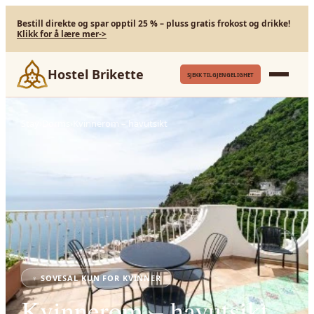
Bestill direkte og spar opptil 25 % – pluss gratis frokost og drikke!
Klikk for å lære mer
->
Hostel Brikette
SJEKK TILGJENGELIGHET
Stay
›
Dorms
›
Kvinnerom – havutsikt
♀
SOVESAL KUN FOR KVINNER
Kvinnerom – havutsikt