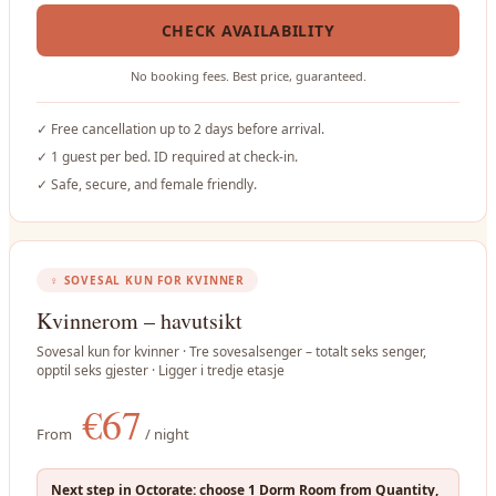
CHECK AVAILABILITY
No booking fees. Best price, guaranteed.
✓
Free cancellation up to 2 days before arrival.
✓
1 guest per bed. ID required at check-in.
✓
Safe, secure, and female friendly.
♀
SOVESAL KUN FOR KVINNER
Kvinnerom – havutsikt
Sovesal kun for kvinner · Tre sovesalsenger – totalt seks senger,
opptil seks gjester · Ligger i tredje etasje
€
67
From
/ night
Next step in Octorate: choose 1 Dorm Room from Quantity,