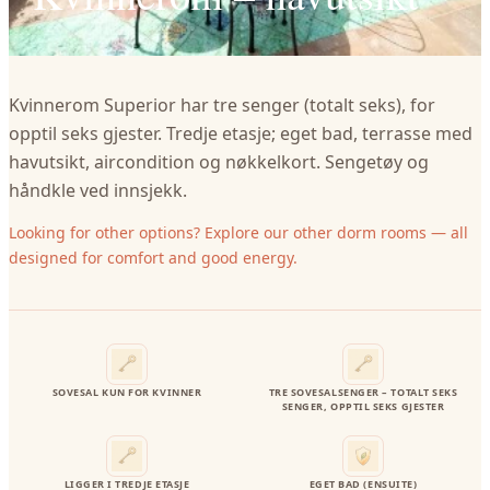
Kvinnerom Superior har tre senger (totalt seks), for
opptil seks gjester. Tredje etasje; eget bad, terrasse med
havutsikt, aircondition og nøkkelkort. Sengetøy og
håndkle ved innsjekk.
Looking for other options? Explore our other dorm rooms — all
designed for comfort and good energy.
SOVESAL KUN FOR KVINNER
TRE SOVESALSENGER – TOTALT SEKS
SENGER, OPPTIL SEKS GJESTER
LIGGER I TREDJE ETASJE
EGET BAD (ENSUITE)