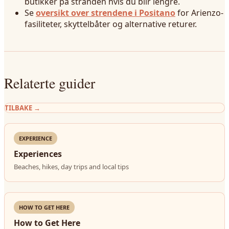
butikker på stranden hvis du blir lengre.
Se
oversikt over strendene i Positano
for Arienzo-
fasiliteter, skyttelbåter og alternative returer.
Relaterte guider
TILBAKE
→
EXPERIENCE
Experiences
Beaches, hikes, day trips and local tips
HOW TO GET HERE
How to Get Here