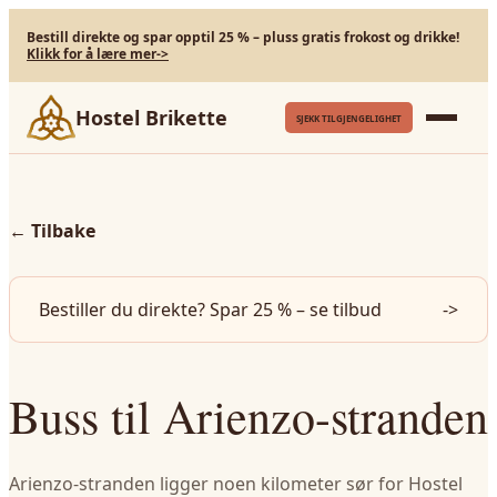
Bestill direkte og spar opptil 25 % – pluss gratis frokost og drikke!
Klikk for å lære mer
->
Hostel Brikette
SJEKK TILGJENGELIGHET
←
Tilbake
Bestiller du direkte? Spar 25 % – se tilbud
->
Buss til Arienzo-stranden
Arienzo-stranden ligger noen kilometer sør for Hostel