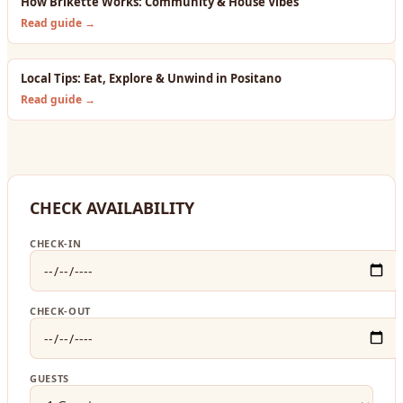
How Brikette Works: Community & House Vibes
Read guide →
Local Tips: Eat, Explore & Unwind in Positano
Read guide →
CHECK AVAILABILITY
CHECK-IN
CHECK-OUT
GUESTS