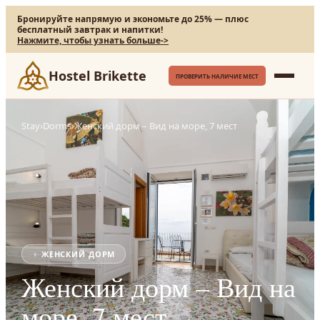
Бронируйте напрямую и экономьте до 25% — плюс
бесплатный завтрак и напитки!
Нажмите, чтобы узнать больше
->
Hostel Brikette
ПРОВЕРИТЬ НАЛИЧИЕ МЕСТ
Stay
›
Dorms
›
Женский дорм – Вид на море, 7 мест
♀
ЖЕНСКИЙ ДОРМ
Женский дорм – Вид на
море, 7 мест