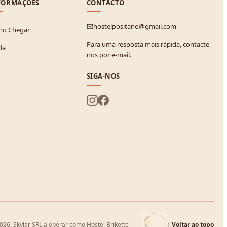
FORMAÇÕES
CONTACTO
hostelpositano@gmail.com
o Chegar
Para uma resposta mais rápida, contacte-
da
nos por e-mail.
SIGA-NOS
26, Skylar SRL a operar como Hostel Brikette
↑
Voltar ao topo