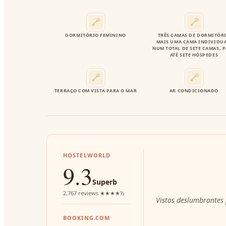
DORMITÓRIO FEMININO
TRÊS CAMAS DE DORMITÓR
MAIS UMA CAMA INDIVIDUA
NUM TOTAL DE SETE CAMAS, 
ATÉ SETE HÓSPEDES
TERRAÇO COM VISTA PARA O MAR
AR CONDICIONADO
HOSTELWORLD
9.3
Superb
2,767 reviews ★★★★½
Vistas deslumbrantes 
BOOKING.COM