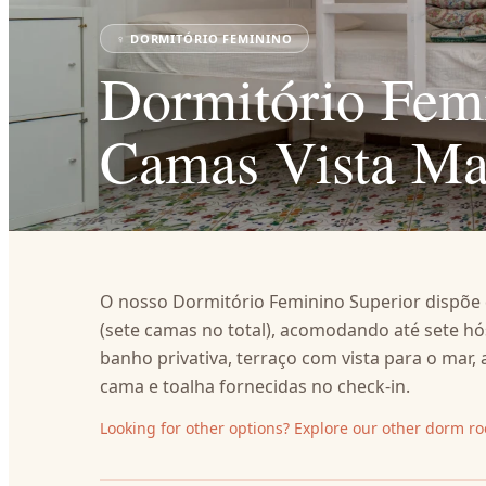
♀
DORMITÓRIO FEMININO
Dormitório Fem
Camas Vista Ma
O nosso Dormitório Feminino Superior dispõe 
(sete camas no total), acomodando até sete hós
banho privativa, terraço com vista para o mar
cama e toalha fornecidas no check‑in.
Looking for other options? Explore our other dorm r