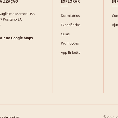
ALIZAÇÃO
EXPLORAR
IN
Guglielmo Marconi 358
Dormitórios
Com
7 Positano SA
a
Experiências
Aju
Guias
rir no Google Maps
Promoções
App Brikette
© 2023–20
ica de cookies