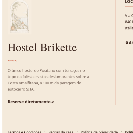
LOC
Via 
8401
Itáli
Hostel Brikette
Ab
~~~
O único hostel de Positano com terraços no
topo da falésia e vistas deslumbrantes sobre a
Costa Amalfitana, a 100 m da paragem do
autocarro SITA.
Reserve diretamente
->
Termos e Condições
Regras da casa
Política de privacidade
Polít