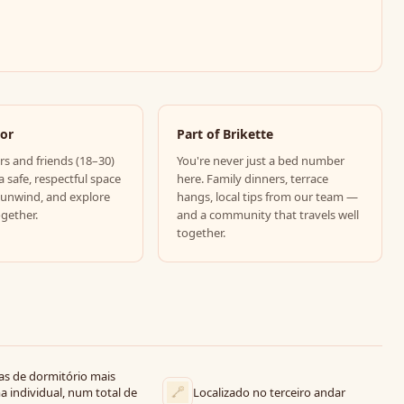
For
Part of Brikette
rs and friends (18–30)
You're never just a bed number
a safe, respectful space
here. Family dinners, terrace
 unwind, and explore
hangs, local tips from our team —
ogether.
and a community that travels well
together.
as de dormitório mais
 individual, num total de
Localizado no terceiro andar