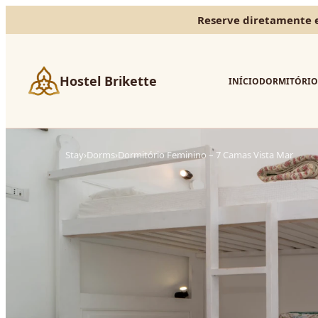
Reserve diretamente e
Hostel Brikette
INÍCIO
DORMITÓRIO
Stay
›
Dorms
›
Dormitório Feminino – 7 Camas Vista Mar