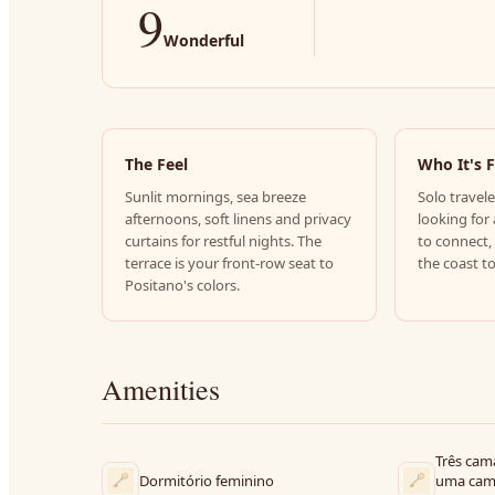
9
Wonderful
The Feel
Who It's 
Sunlit mornings, sea breeze
Solo travele
afternoons, soft linens and privacy
looking for 
curtains for restful nights. The
to connect,
terrace is your front-row seat to
the coast t
Positano's colors.
Amenities
Três cam
Dormitório feminino
uma cama