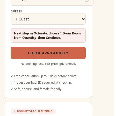
GUESTS
Next step in Octorate: choose 1 Dorm Room
from Quantity, then Continue.
CHECK AVAILABILITY
No booking fees. Best price, guaranteed.
✓
Free cancellation up to 2 days before arrival.
✓
1 guest per bed. ID required at check-in.
✓
Safe, secure, and female friendly.
♀
DORMITÓRIO FEMININO