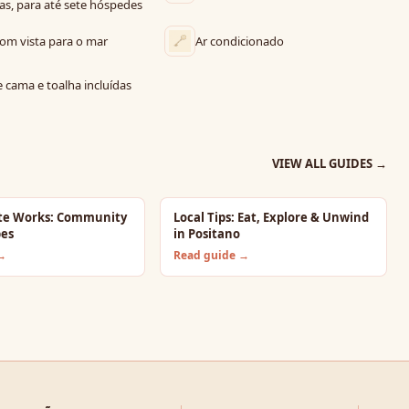
as, para até sete hóspedes
com vista para o mar
Ar condicionado
 cama e toalha incluídas
VIEW ALL GUIDES
→
te Works: Community
Local Tips: Eat, Explore & Unwind
bes
in Positano
 →
Read guide →